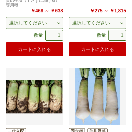
質の生漬（干さずに漬ける）
専用種
￥468 ～ ￥638
￥275 ～ ￥1,815
数量
数量
カートに入れる
カートに入れる
一代交配
固定種
信州野菜