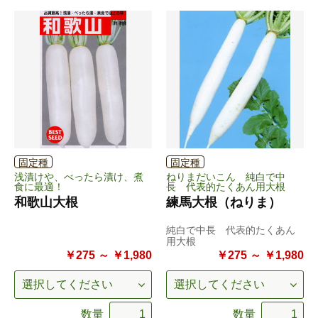
固定種
固定種
浅漬けや、べったら漬け、煮
ねりまだいこん 純白で中
食に最適！
長 代表的たくあん用大根
和歌山大根
練馬大根（ねりま）
純白で中長 代表的たくあん
用大根
￥275 ～ ￥1,980
￥275 ～ ￥1,980
数量
数量