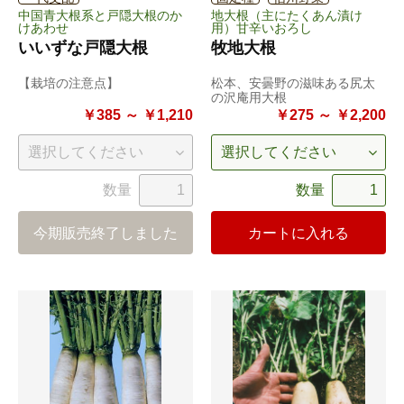
中国青大根系と戸隠大根のか
地大根（主にたくあん漬け
けあわせ
用）甘辛いおろし
いいずな戸隠大根
牧地大根
【栽培の注意点】
松本、安曇野の滋味ある尻太
の沢庵用大根
￥385 ～ ￥1,210
￥275 ～ ￥2,200
数量
数量
今期販売終了しました
カートに入れる