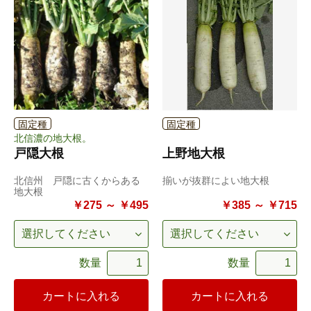
固定種
固定種
北信濃の地大根。
戸隠大根
上野地大根
北信州 戸隠に古くからある
揃いが抜群によい地大根
地大根
￥275 ～ ￥495
￥385 ～ ￥715
数量
数量
カートに入れる
カートに入れる