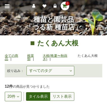
0
種苗と園芸品
「つる新 種苗店」
たくあん大根
全ての商
根菜
大根(晩夏〜秋蒔
たくあん大根
品
類
き)
絞り込み：
12件
の商品が見つかりました
タイル表示
リスト表示