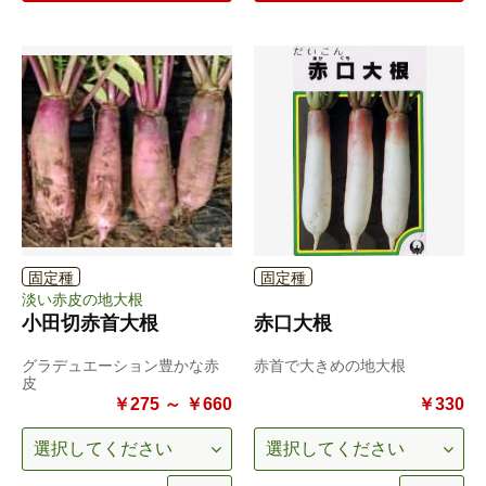
固定種
固定種
淡い赤皮の地大根
小田切赤首大根
赤口大根
グラデュエーション豊かな赤
赤首で大きめの地大根
皮
￥275 ～ ￥660
￥330