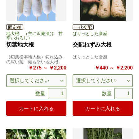
固定種
一代交配
地大根 （主に沢庵漬け 甘
ぱりっとした食感
辛いおろし）
切葉地大根
交配ねずみ大根
（切葉松本地大根）切れ込み
ぱりっとした食感
の深い葉 最も堅い地大根。
￥275 ～ ￥2,200
￥440 ～ ￥2,200
数量
数量
カートに入れる
カートに入れる