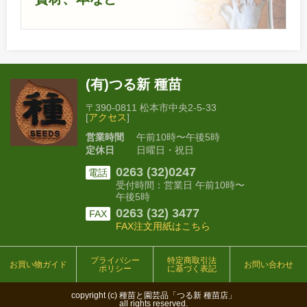
(有)つる新 種苗
〒390-0811 松本市中央2-5-33
[
アクセス
]
営業時間
午前10時〜午後5時
定休日
日曜日・祝日
0263 (32)0247
電話
受付時間：営業日 午前10時〜
午後5時
0263 (32) 3477
FAX
FAX注文用紙はこちら
プライバシー
特定商取引法
お買い物ガイド
お問い合わせ
ポリシー
に基づく表記
copyright (c) 種苗と園芸品「つる新 種苗店」
all rights reserved.