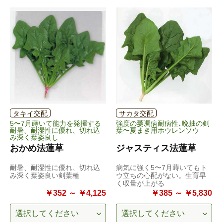
タキイ交配
サカタ交配
5〜7月蒔いて能力を発揮する
強度の萎凋病耐病性､晩抽の剣
耐暑、耐湿性に優れ、切れ込
葉〜夏まき用ホウレンソウ
み深く葉姿良し
おかめ法蓮草
ジャスティス法蓮草
耐暑、耐湿性に優れ、切れ込
病気に強く5〜7月蒔いてもト
み深く葉姿良い剣葉種
ウ立ちの心配がない。生育早
く収量が上がる
￥352 ～ ￥4,125
￥385 ～ ￥5,830