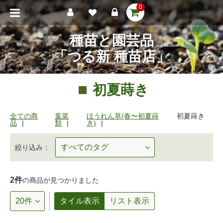
0
種苗と園芸品
「つる新 種苗店」
初夏蒔き
全ての商
葉菜
ほうれん草(春〜初夏蒔
初夏蒔き
品
類
き)
絞り込み：
2件
の商品が見つかりました
タイル表示
リスト表示