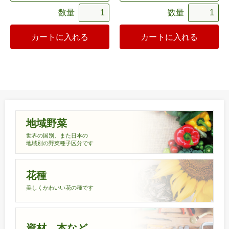
数量
数量
カートに入れる
カートに入れる
地域野菜
世界の国別、また日本の
地域別の野菜種子区分です
花種
美しくかわいい花の種です
資材、本など