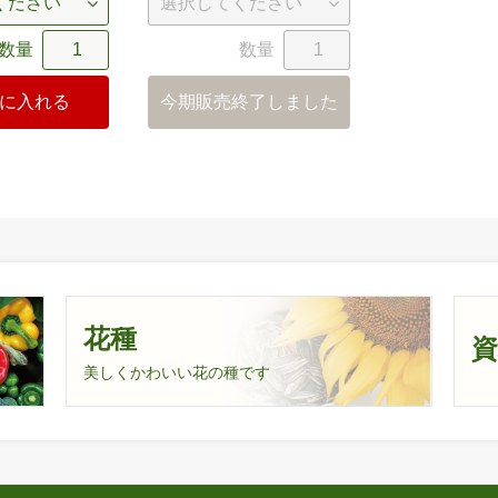
数量
数量
に入れる
今期販売終了しました
花種
美しくかわいい花の種です