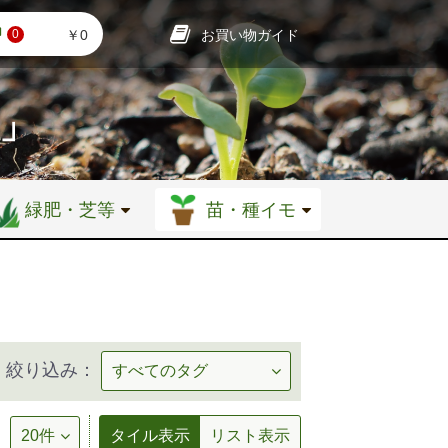
お買い物ガイド
￥0
0
店」
緑肥・芝等
苗・種イモ
絞り込み：
タイル表示
リスト表示