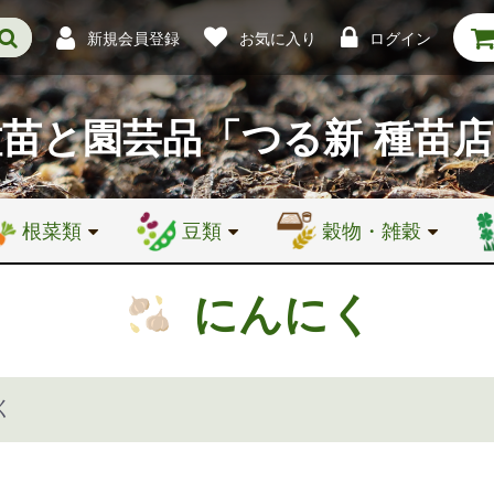
新規会員登録
お気に入り
ログイン
種苗と園芸品
「つる新 種苗
根菜類
豆類
穀物・雑穀
にんにく
く