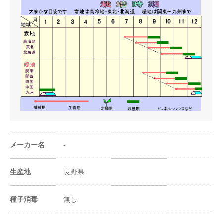
うね幅（cm）
120cm
条数（条）
2条
株間（cm）
25cm
1a当たり株数
700株
1m²当たり株数
7株
メーカー名
-
1a当たり播種量
40〜60ml
生産地
長野県
1m²当たり播種量
0.4〜0.6ml
1a当たり播種量
種子消毒
無し
1400〜3000粒
（粒数）