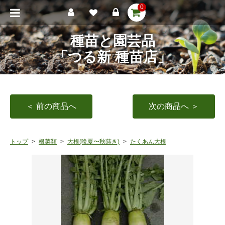
0
種苗と園芸品
「つる新 種苗店」
＜ 前の商品へ
次の商品へ ＞
トップ
根菜類
大根(晩夏〜秋蒔き)
たくあん大根