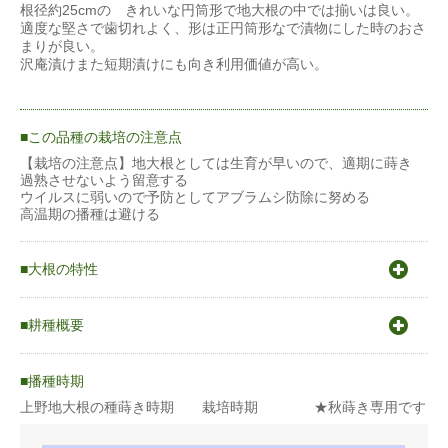
根径約25cmの きれいな円筒形で地大根の中では揃いは良い。
適度な堅さで歯切れよく、形は正円筒形なで漬物にした時のおさ
まりが良い。
沢庵漬けまた短期漬けにも向き利用価値が高い。
この品種の栽培の注意点
【栽培の注意点】地大根としては生育が早いので、適期に蒔き
過熟させないよう留意する
ウイルスに弱いので予防としてアブラムシ防除に努める
高温期の播種は避ける
大根の特性
〇原産地は地中海沿岸から中東。
〇発芽適温15〜30℃
耕種概要
〇生育適温17〜20℃
〇冷涼な気候を好み主に秋作栽培。
一般的（1ｋｇ程度）のダイコンの場合
〇気温が低くトウ立ちの危険が高い冬〜早春と、晩春から夏の高
播種時期
温時には特に品種の選定に気を配ること。
上野地大根の種蒔き時期 栽培時期 ★秋蒔き専用です
蒔き方
直まき