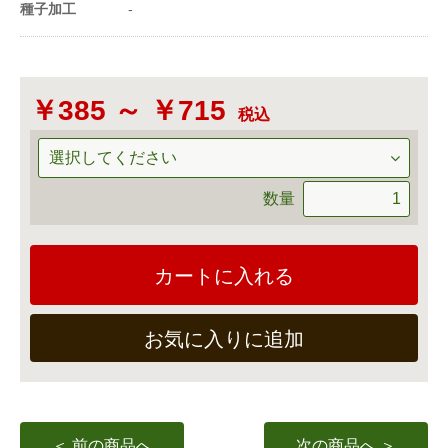
1m²当たり播種量
種子加工
-
14〜30粒
（粒数）
20ml当たり粒数
600〜1000粒
￥385 ～ ￥715
※1a(アール)=100m²=30坪 ※1ｄl（ﾃﾞｼﾘｯﾄﾙ）＝
税込
100ｍl（ﾐﾘﾘｯﾄﾙ）＝100cc
数量
カートに入れる
お気に入りに追加
＜ 前の商品へ
次の商品へ ＞