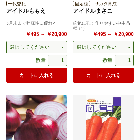
一代交配
固定種
サカタ育成
アイドルももえ
アイドルまさこ
3月末まで貯蔵性に優れる
病気に強く作りやすい中生品
種です
￥495 ～ ￥20,900
￥495 ～ ￥20,900
数量
数量
カートに入れる
カートに入れる