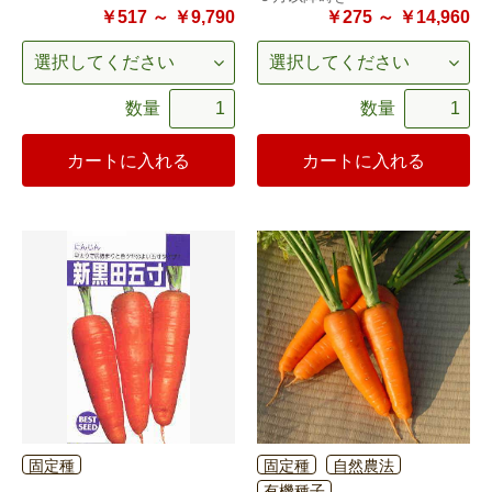
￥517 ～ ￥9,790
￥275 ～ ￥14,960
数量
数量
カートに入れる
カートに入れる
固定種
固定種
自然農法
有機種子