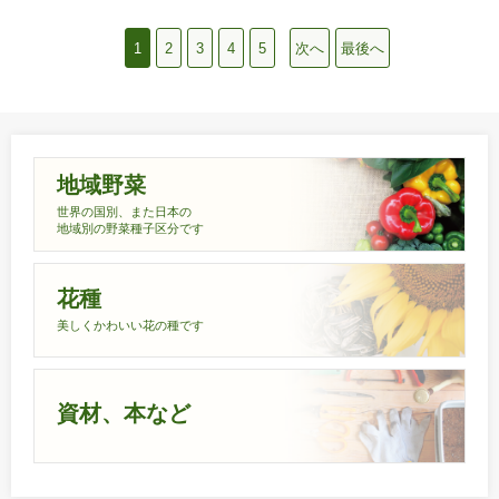
1
2
3
4
5
次へ
最後へ
地域野菜
世界の国別、また日本の
地域別の野菜種子区分です
花種
美しくかわいい花の種です
資材、本など