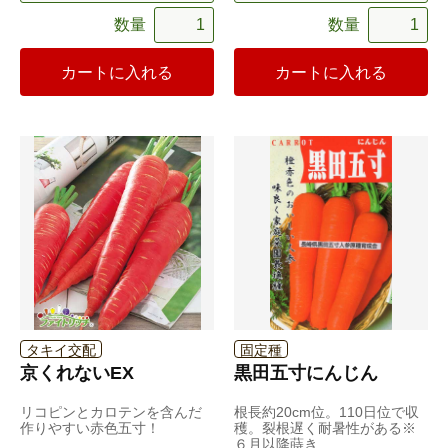
数量
数量
カートに入れる
カートに入れる
タキイ交配
固定種
京くれないEX
黒田五寸にんじん
リコピンとカロテンを含んだ
根長約20cm位。110日位で収
作りやすい赤色五寸！
穫。裂根遅く耐暑性がある※
６月以降蒔き