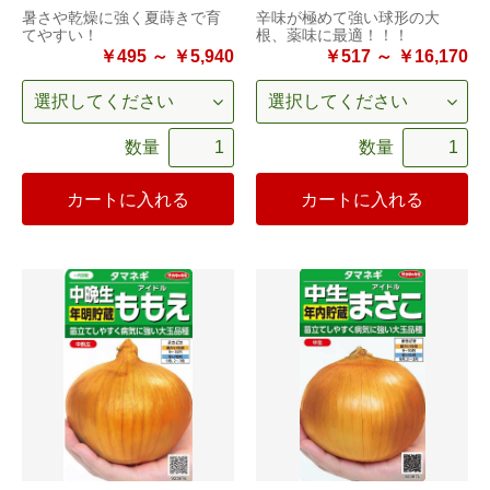
暑さや乾燥に強く夏蒔きで育
辛味が極めて強い球形の大
てやすい！
根、薬味に最適！！！
￥495 ～ ￥5,940
￥517 ～ ￥16,170
数量
数量
カートに入れる
カートに入れる