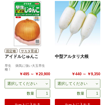
固定種
サカタ育成
アイドルじゅんこ
中型アルタリ大根
早生 病気に強い大玉早生
種！
￥495 ～ ￥20,900
￥440 ～ ￥9,350
数量
数量
カートに入れる
カートに入れる