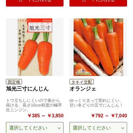
固定種
タキイ交配
旭光三寸にんじん
オランジェ
トウ立ちしにくいので春から
ゆっくり太って割れにくい、
蒔ける、長さ10cm程度の極早
甘い冬どりの五寸にんじん！
生ニンジン。
￥385 ～ ￥3,850
￥792 ～ ￥7,040