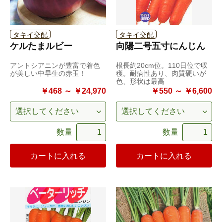
タキイ交配
タキイ交配
ケルたまルビー
向陽二号五寸にんじん
アントシアニンが豊富で着色
根長約20cm位。110日位で収
が美しい中早生の赤玉！
穫。耐病性あり、肉質硬いが
色、形状は最高
￥468 ～ ￥24,970
￥550 ～ ￥6,600
数量
数量
カートに入れる
カートに入れる