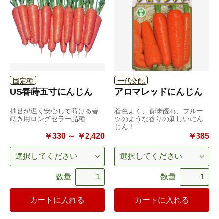
固定種
一代交配
US春蒔五寸にんじん
アロマレッドにんじん
抽苔が遅く安心して蒔ける春
着色よく、食味優れ、フルー
蒔き用ロングセラー品種
ツのような香りの新しいにん
じん！
￥330 ～ ￥2,420
￥385
数量
数量
カートに入れる
カートに入れる