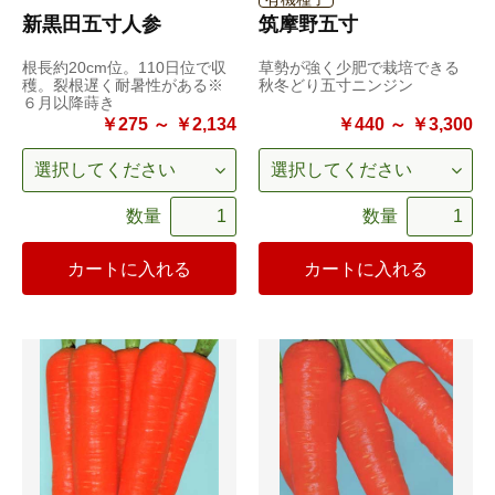
新黒田五寸人参
筑摩野五寸
根長約20cm位。110日位で収
草勢が強く少肥で栽培できる
穫。裂根遅く耐暑性がある※
秋冬どり五寸ニンジン
６月以降蒔き
￥275 ～ ￥2,134
￥440 ～ ￥3,300
数量
数量
カートに入れる
カートに入れる