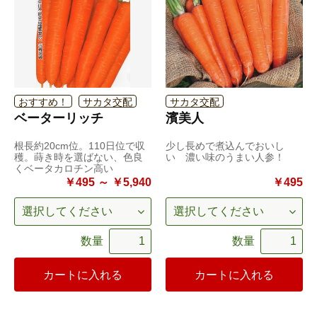
おすすめ！
サカタ交配
サカタ交配
ベーターリッチ
濱美人
根長約20cm位。110日位で収
少し長めで煮込んでおいし
穫。蒔き時を選ばない、色良
い 濃い味のうまい人参！
くベータカロチン高い
￥495 ～ ￥5,940
￥495
数量
数量
カートに入れる
カートに入れる