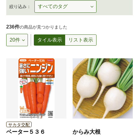
絞り込み：
236件
の商品が見つかりました
タイル表示
リスト表示
サカタ交配
ベーター５３６
からみ大根