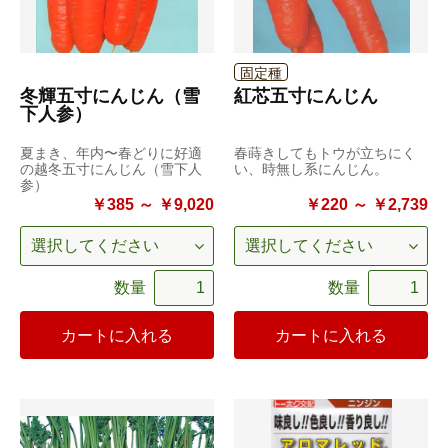
固定種
冬輝五寸にんじん（雪
紅芯五寸にんじん
下人参）
夏まき、年内〜春どりに好適
春蒔きしてもトウが立ちにく
の越冬五寸にんじん（雪下人
い、時無し系にんじん。
参）
￥385 ～ ￥9,020
￥220 ～ ￥2,739
数量
数量
カートに入れる
カートに入れる