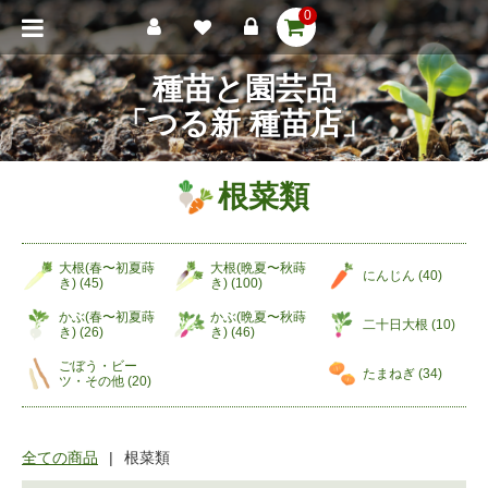
0
種苗と園芸品
「つる新 種苗店」
根菜類
大根(春〜初夏蒔
大根(晩夏〜秋蒔
にんじん (
40
)
き) (
45
)
き) (
100
)
かぶ(春〜初夏蒔
かぶ(晩夏〜秋蒔
二十日大根 (
10
)
き) (
26
)
き) (
46
)
ごぼう・ビー
たまねぎ (
34
)
ツ・その他 (
20
)
全ての商品
根菜類