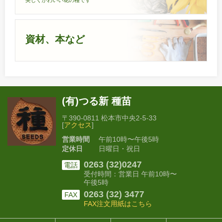
資材、本など
(有)つる新 種苗
〒390-0811 松本市中央2-5-33
[
アクセス
]
営業時間
午前10時〜午後5時
定休日
日曜日・祝日
0263 (32)0247
電話
受付時間：営業日 午前10時〜
午後5時
0263 (32) 3477
FAX
FAX注文用紙はこちら