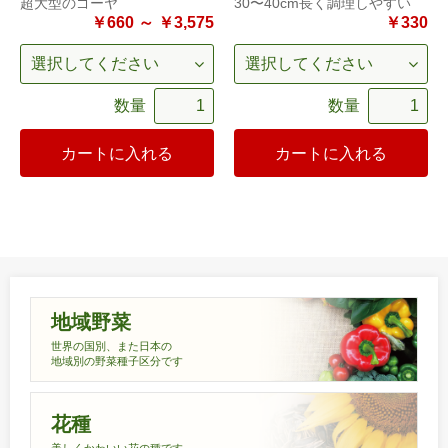
超大型のゴーヤ
30〜40cm長く調理しやすい
￥660 ～ ￥3,575
￥330
数量
数量
カートに入れる
カートに入れる
地域野菜
世界の国別、また日本の
地域別の野菜種子区分です
花種
美しくかわいい花の種です