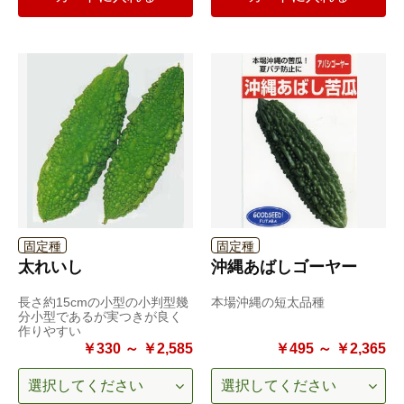
固定種
固定種
太れいし
沖縄あばしゴーヤー
長さ約15cmの小型の小判型幾
本場沖縄の短太品種
分小型であるが実つきが良く
作りやすい
￥330 ～ ￥2,585
￥495 ～ ￥2,365