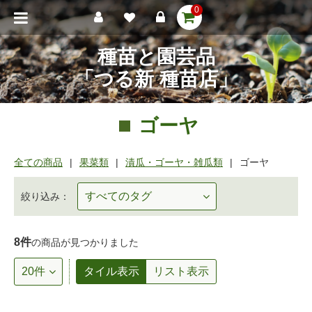
0
種苗と園芸品
「つる新 種苗店」
ゴーヤ
全ての商品
果菜類
漬瓜・ゴーヤ・雑瓜類
ゴーヤ
絞り込み：
8件
の商品が見つかりました
タイル表示
リスト表示