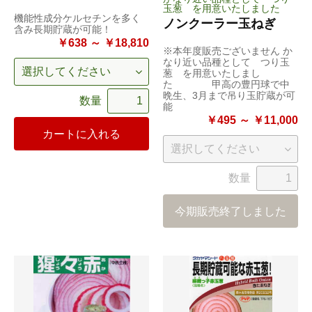
玉葱 を用意いたしました
機能性成分ケルセチンを多く
ノンクーラー玉ねぎ
含み長期貯蔵が可能！
￥638 ～ ￥18,810
※本年度販売ございません か
なり近い品種として つり玉
葱 を用意いたしまし
た 甲高の豊円球で中
晩生、3月まで吊り玉貯蔵が可
数量
能
￥495 ～ ￥11,000
カートに入れる
数量
今期販売終了しました