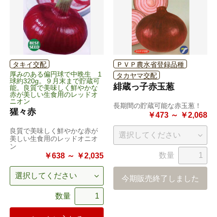
タキイ交配
ＰＶＰ農水省登録品種
厚みのある偏円球で中晩生 1
タカヤマ交配
球約320g。９月末まで貯蔵可
緋蔵っ子赤玉葱
能。良質で美味しく鮮やかな
赤が美しい生食用のレッドオ
ニオン
長期間の貯蔵可能な赤玉葱！
猩々赤
￥473 ～ ￥2,068
良質で美味しく鮮やかな赤が
美しい生食用のレッドオニオ
ン
数量
￥638 ～ ￥2,035
今期販売終了しました
数量