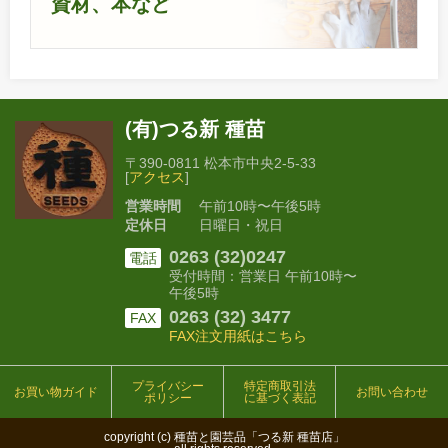
資材、本など
(有)つる新 種苗
〒390-0811 松本市中央2-5-33
[
アクセス
]
営業時間
午前10時〜午後5時
定休日
日曜日・祝日
0263 (32)0247
電話
受付時間：営業日 午前10時〜
午後5時
0263 (32) 3477
FAX
FAX注文用紙はこちら
プライバシー
特定商取引法
お買い物ガイド
お問い合わせ
ポリシー
に基づく表記
copyright (c) 種苗と園芸品「つる新 種苗店」