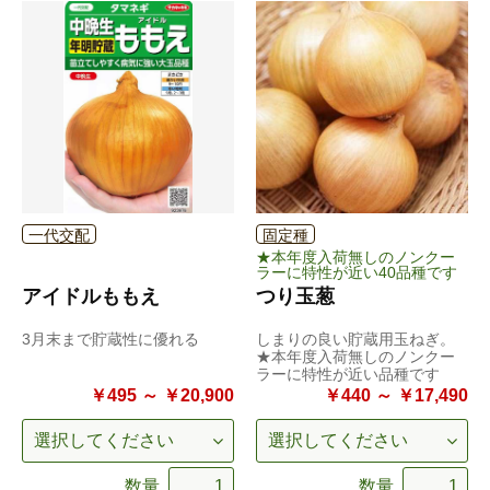
一代交配
固定種
★本年度入荷無しのノンクー
ラーに特性が近い40品種です
アイドルももえ
つり玉葱
3月末まで貯蔵性に優れる
しまりの良い貯蔵用玉ねぎ。
★本年度入荷無しのノンクー
ラーに特性が近い品種です
￥495 ～ ￥20,900
￥440 ～ ￥17,490
数量
数量