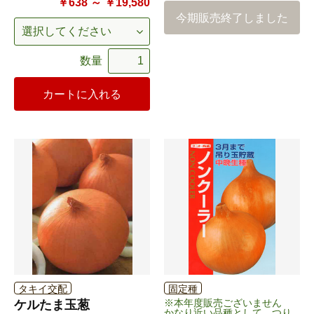
￥638 ～ ￥19,580
今期販売終了しました
数量
カートに入れる
タキイ交配
固定種
※本年度販売ございません
ケルたま玉葱
かなり近い品種として つり