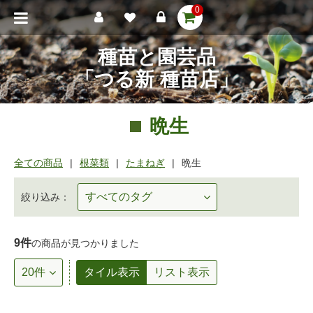
0
種苗と園芸品
「つる新 種苗店」
晩生
全ての商品
根菜類
たまねぎ
晩生
絞り込み：
9件
の商品が見つかりました
タイル表示
リスト表示