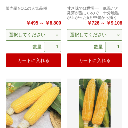
販売量NO.1の人気品種
甘さ味では世界一 低温だと
発芽が難しいので 十分地温
が上がった5月中旬から播く
￥495 ～ ￥8,800
￥726 ～ ￥9,108
数量
数量
カートに入れる
カートに入れる