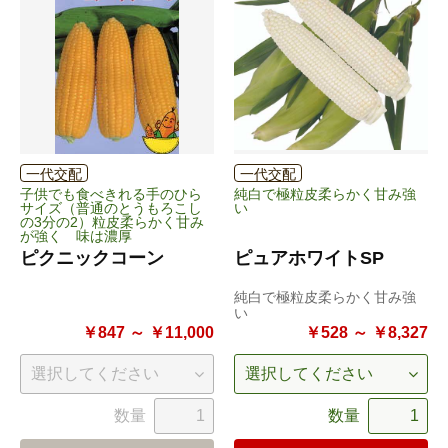
一代交配
一代交配
子供でも食べきれる手のひら
純白で極粒皮柔らかく甘み強
サイズ（普通のとうもろこし
い
の3分の2）粒皮柔らかく甘み
が強く 味は濃厚
ピクニックコーン
ピュアホワイトSP
純白で極粒皮柔らかく甘み強
い
￥847 ～ ￥11,000
￥528 ～ ￥8,327
数量
数量