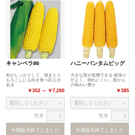
キャンベラ86
ハニーバンタムビッグ
粒がしっかりして、焼きとう
大きな実が収穫できる 根張り
もろこしにも向き食べ応えが
がよく、倒れにくい。昔から
ある
の味わい豊か
￥352 ～ ￥7,260
￥385
数量
数量
今期販売終了しました
今期販売終了しました