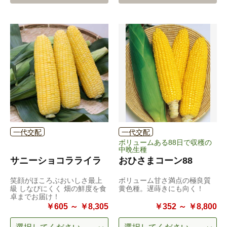
一代交配
一代交配
ボリュームある88日で収穫の
中晩生種
サニーショコラライラ
おひさまコーン88
笑顔がほころぶおいしさ最上
ボリューム甘さ満点の極良質
級 しなびにくく 畑の鮮度を食
黄色種。遅蒔きにも向く！
卓までお届け！
￥605 ～ ￥8,305
￥352 ～ ￥8,800