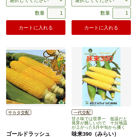
数量
数量
カートに入れる
カートに入れる
サカタ交配
一代交配
甘さ味では世界一 低温だと
発芽が難しいので 十分地温
が上がった5月中旬から播く
ゴールドラッシュ
味来390（みらい）