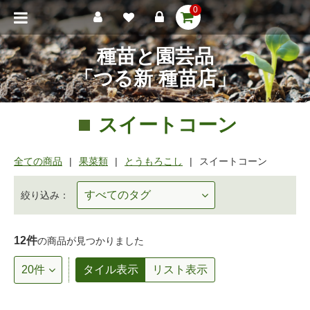
0
種苗と園芸品
「つる新 種苗店」
スイートコーン
全ての商品
果菜類
とうもろこし
スイートコーン
絞り込み：
12件
の商品が見つかりました
タイル表示
リスト表示