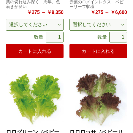
葉の切れ込み深く 周年、色
赤葉のロメインレタス ベビ
着きが良い
ーリーフ収穫
￥275 ～ ￥9,350
￥275 ～ ￥6,600
数量
数量
カートに入れる
カートに入れる
ロログリーン（ベビー
ロロロッサ（ベビーリ