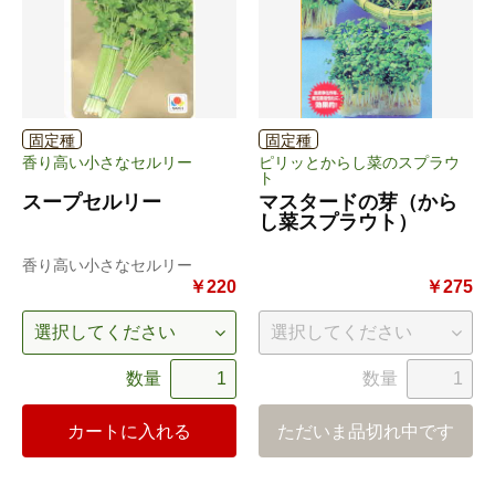
固定種
固定種
香り高い小さなセルリー
ピリッとからし菜のスプラウ
ト
スープセルリー
マスタードの芽（から
し菜スプラウト）
香り高い小さなセルリー
￥220
￥275
数量
数量
カートに入れる
ただいま品切れ中です