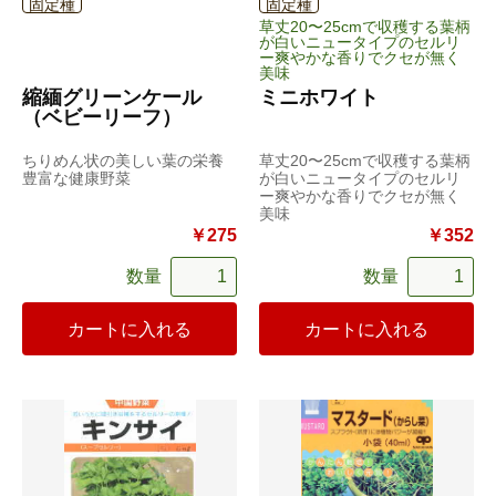
固定種
固定種
草丈20〜25cmで収穫する葉柄
が白いニュータイプのセルリ
ー爽やかな香りでクセが無く
美味
縮緬グリーンケール
ミニホワイト
（ベビーリーフ）
ちりめん状の美しい葉の栄養
草丈20〜25cmで収穫する葉柄
豊富な健康野菜
が白いニュータイプのセルリ
ー爽やかな香りでクセが無く
美味
￥275
￥352
数量
数量
カートに入れる
カートに入れる