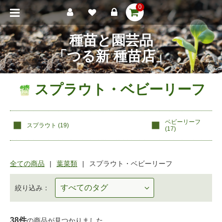
0
種苗と園芸品
「つる新 種苗店」
スプラウト・ベビーリーフ
ベビーリーフ
スプラウト (
19
)
(
17
)
全ての商品
葉菜類
スプラウト・ベビーリーフ
絞り込み：
38件
の商品が見つかりました