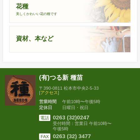
花種
美しくかわいい花の種です
資材、本など
(有)つる新 種苗
〒390-0811 松本市中央2-5-33
[
アクセス
]
営業時間
午前10時〜午後5時
定休日
日曜日・祝日
0263 (32)0247
電話
受付時間：営業日 午前10時〜
午後5時
0263 (32) 3477
FAX