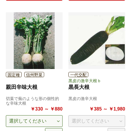
固定種
信州野菜
一代交配
黒皮の激辛大根ｂ
親田辛味大根
黒長大根
切葉で蕪のような形の個性的
黒皮の激辛大根
な辛味大根
￥330 ～ ￥880
￥385 ～ ￥1,980