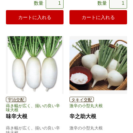
数量
数量
カートに入れる
カートに入れる
宇治交配
タキイ交配
蒔き幅が広く、揃いの良い辛
激辛の小型丸大根
味大根
味辛大根
辛之助大根
蒔き幅が広く、揃いの良い辛
激辛の小型丸大根
味大根