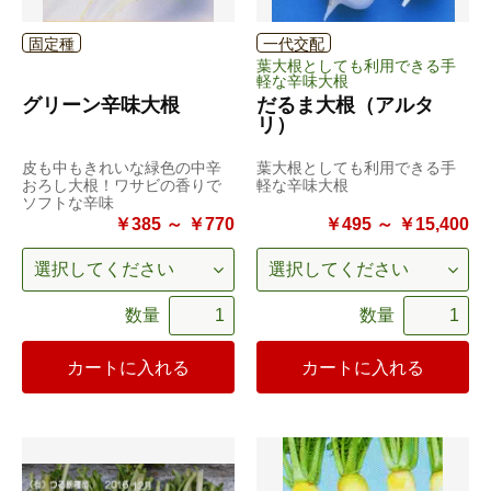
固定種
一代交配
葉大根としても利用できる手
軽な辛味大根
グリーン辛味大根
だるま大根（アルタ
リ）
皮も中もきれいな緑色の中辛
葉大根としても利用できる手
おろし大根！ワサビの香りで
軽な辛味大根
ソフトな辛味
￥385 ～ ￥770
￥495 ～ ￥15,400
数量
数量
カートに入れる
カートに入れる