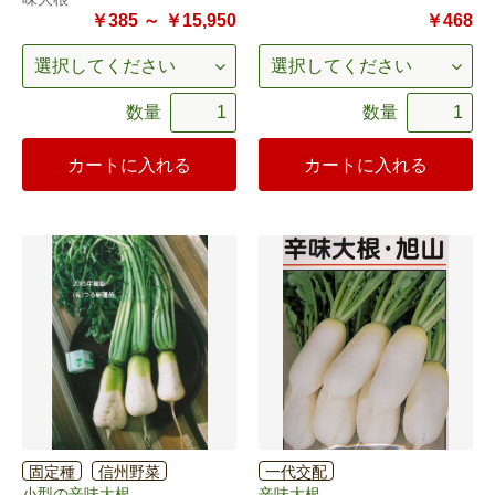
￥385 ～ ￥15,950
￥468
数量
数量
カートに入れる
カートに入れる
固定種
信州野菜
一代交配
小型の辛味大根
辛味大根