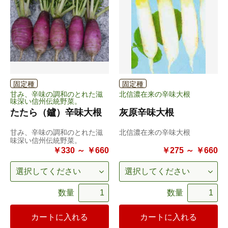
固定種
固定種
甘み、辛味の調和のとれた滋
北信濃在来の辛味大根
味深い信州伝統野菜。
たたら（鑪）辛味大根
灰原辛味大根
甘み、辛味の調和のとれた滋
北信濃在来の辛味大根
味深い信州伝統野菜。
￥330 ～ ￥660
￥275 ～ ￥660
数量
数量
カートに入れる
カートに入れる