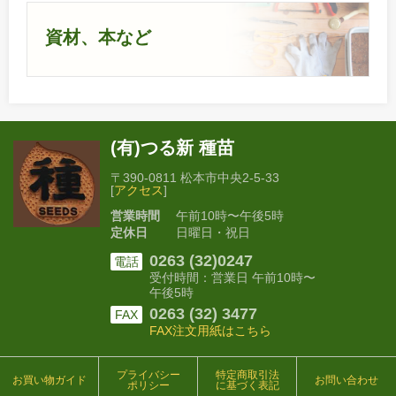
資材、本など
(有)つる新 種苗
〒390-0811 松本市中央2-5-33
[
アクセス
]
営業時間
午前10時〜午後5時
定休日
日曜日・祝日
0263 (32)0247
電話
受付時間：営業日 午前10時〜
午後5時
0263 (32) 3477
FAX
FAX注文用紙はこちら
プライバシー
特定商取引法
お買い物ガイド
お問い合わせ
ポリシー
に基づく表記