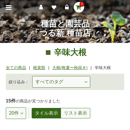
0
種苗と園芸品
「つる新 種苗店」
辛味大根
全ての商品
根菜類
大根(晩夏〜秋蒔き)
辛味大根
絞り込み：
15件
の商品が見つかりました
タイル表示
リスト表示