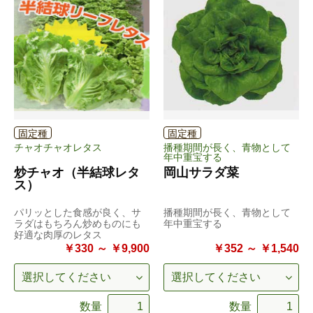
固定種
固定種
チャオチャオレタス
播種期間が長く、青物として
年中重宝する
炒チャオ（半結球レタ
岡山サラダ菜
ス）
パリッとした食感が良く、サ
播種期間が長く、青物として
ラダはもちろん炒めものにも
年中重宝する
好適な肉厚のレタス
￥330 ～ ￥9,900
￥352 ～ ￥1,540
数量
数量