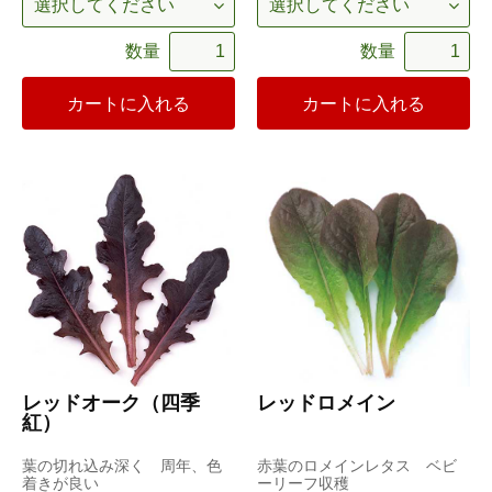
数量
数量
カートに入れる
カートに入れる
レッドオーク（四季
レッドロメイン
紅）
葉の切れ込み深く 周年、色
赤葉のロメインレタス ベビ
着きが良い
ーリーフ収穫