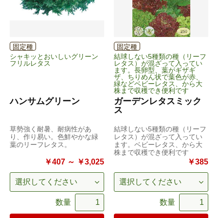
固定種
固定種
シャキッとおいしいグリーン
結球しない5種類の種（リーフ
フリルレタス
レタス）が混ざって入ってい
ます。長卵型、葉がギザギ
ザ、ちりめん状で葉色が赤、
緑などベビーレタス、から大
株まで収穫でき便利です
ハンサムグリーン
ガーデンレタスミック
ス
草勢強く耐暑、耐病性があ
結球しない5種類の種（リーフ
り、作り易い。色鮮やかな緑
レタス）が混ざって入ってい
葉のリーフレタス。
ます。ベビーレタス、から大
株まで収穫でき便利です
￥407 ～ ￥3,025
￥385
数量
数量