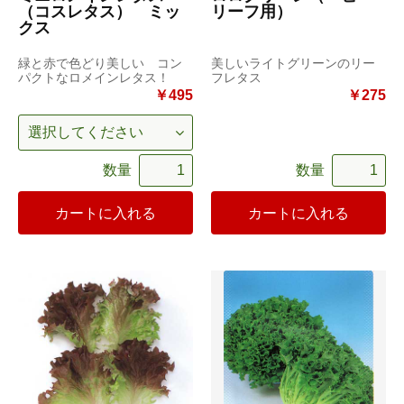
（コスレタス） ミッ
リーフ用）
クス
緑と赤で色どり美しい コン
美しいライトグリーンのリー
パクトなロメインレタス！
フレタス
￥495
￥275
数量
数量
カートに入れる
カートに入れる