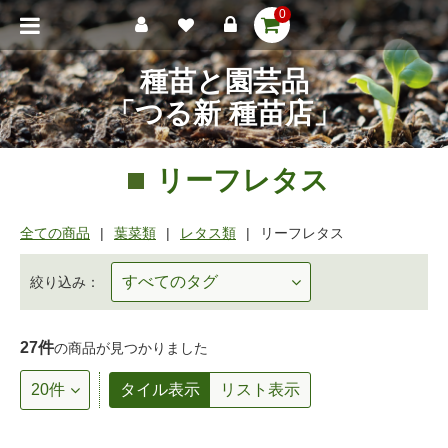
0
種苗と園芸品
「つる新 種苗店」
リーフレタス
全ての商品
葉菜類
レタス類
リーフレタス
絞り込み：
27件
の商品が見つかりました
タイル表示
リスト表示