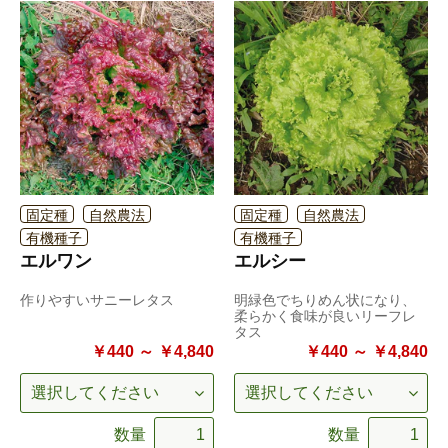
固定種
自然農法
固定種
自然農法
有機種子
有機種子
エルワン
エルシー
作りやすいサニーレタス
明緑色でちりめん状になり、
柔らかく食味が良いリーフレ
タス
￥440 ～ ￥4,840
￥440 ～ ￥4,840
数量
数量