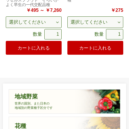
ッセルスプラウト そろいが
種
よく早生の一代交配品種
￥495 ～ ￥7,260
￥275
数量
数量
カートに入れる
カートに入れる
地域野菜
世界の国別、また日本の
地域別の野菜種子区分です
花種