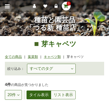
0
種苗と園芸品
「つる新 種苗店」
芽キャベツ
全ての商品
葉菜類
キャベツ類
芽キャベツ
絞り込み：
4件
の商品が見つかりました
タイル表示
リスト表示