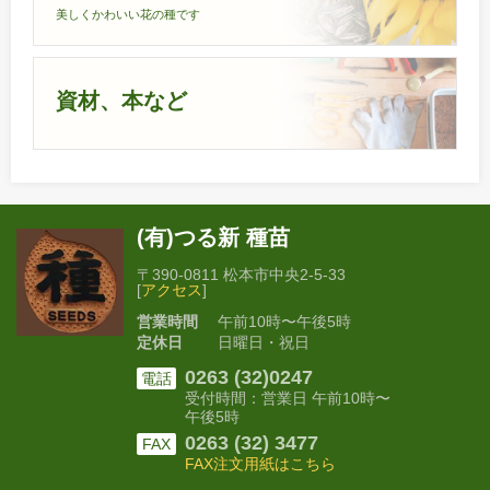
美しくかわいい花の種です
資材、本など
(有)つる新 種苗
〒390-0811 松本市中央2-5-33
[
アクセス
]
営業時間
午前10時〜午後5時
定休日
日曜日・祝日
0263 (32)0247
電話
受付時間：営業日 午前10時〜
午後5時
0263 (32) 3477
FAX
FAX注文用紙はこちら