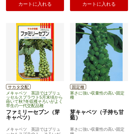
カートに入れる
カートに入れる
サカタ交配
固定種
メキャベツ 英語ではブリュ
寒さに強い収量性の高い固定
ッセルスプラウト5月末頃から
種
蒔いて秋?冬収穫そろいがよく
早生の一代交配品種
ファミリーセブン（芽
芽キャベツ（子持ち甘
キャベツ）
藍）
メキャベツ 英語ではブリュ
寒さに強い収量性の高い固定