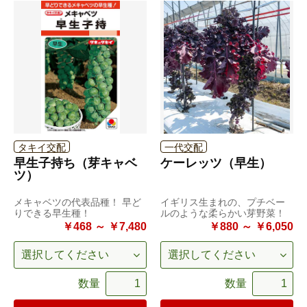
タキイ交配
一代交配
早生子持ち（芽キャベ
ケーレッツ（早生）
ツ）
メキャベツの代表品種！ 早ど
イギリス生まれの、プチベー
りできる早生種！
ルのような柔らかい芽野菜！
￥468 ～ ￥7,480
￥880 ～ ￥6,050
数量
数量