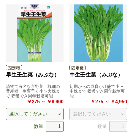
固定種
固定種
早生壬生菜（みぶな）
中生壬生菜（みぶな）
漬物で有名な京野菜 極細の
初期からの成育が旺盛で小〜
豊産種 生育早く小〜大株ま
中株まで 収穫でき周年栽培可
で 収穫でき周年栽培可能
能
￥275 ～ ￥6,600
￥275 ～ ￥4,950
数量
数量