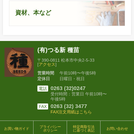
資材、本など
(有)つる新 種苗
〒390-0811 松本市中央2-5-33
[
アクセス
]
営業時間
午前10時〜午後5時
定休日
日曜日・祝日
0263 (32)0247
電話
受付時間：営業日 午前10時〜
午後5時
0263 (32) 3477
FAX
FAX注文用紙はこちら
プライバシー
特定商取引法
お買い物ガイド
お問い合わせ
ポリシー
に基づく表記