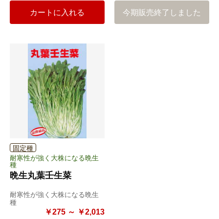
カートに入れる
今期販売終了しました
固定種
耐寒性が強く大株になる晩生
種
晩生丸葉壬生菜
耐寒性が強く大株になる晩生
種
￥275 ～ ￥2,013