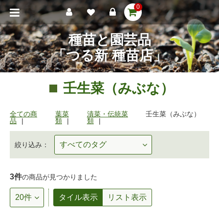
0
種苗と園芸品
「つる新 種苗店」
壬生菜（みぶな）
全ての商
葉菜
漬菜・伝統菜
壬生菜（みぶな）
品
類
類
絞り込み：
3件
の商品が見つかりました
タイル表示
リスト表示