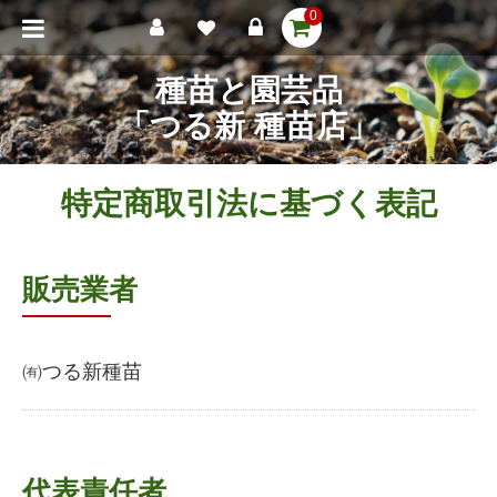
0
種苗と園芸品
「つる新 種苗店」
特定商取引法に基づく表記
販売業者
㈲つる新種苗
代表責任者