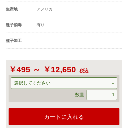
生産地
アメリカ
※1a(アール)=100m²=30坪 ※1ｄl（ﾃﾞｼﾘｯﾄﾙ）＝
100ｍl（ﾐﾘﾘｯﾄﾙ）＝100cc
種子消毒
有り
種子加工
-
￥495 ～ ￥12,650
税込
数量
カートに入れる