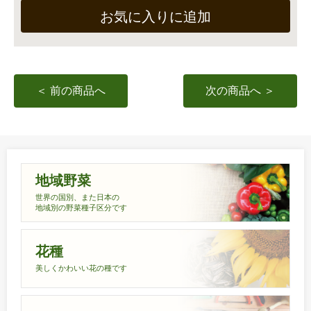
お気に入りに追加
＜ 前の商品へ
次の商品へ ＞
地域野菜
世界の国別、また日本の
地域別の野菜種子区分です
花種
美しくかわいい花の種です