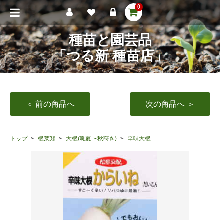
0
種苗と園芸品
「つる新 種苗店」
＜ 前の商品へ
次の商品へ ＞
トップ
根菜類
大根(晩夏〜秋蒔き)
辛味大根