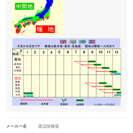
条数（条）
4条
◎辛みと肉質による品種分類
肉質硬く ★★★辛み強
株間（cm）
20cm
〇からいね 〇からいね赤 〇辛丸大根 〇辛之助大根 〇親
田辛味 〇辛吉 〇辛味199
肉質硬く ★★辛み中
1a当たり株数
1600〜2000株
〇味辛 〇旭山 〇グリーン辛味 〇ねずみ大根（中之条
系） 〇灰原辛味 〇たたら辛味
1m²当たり株数
16〜20株
肉質適度固めで ★辛味弱（栽培時期、環境により辛味変わりま
す）
1a当たり播種量
80〜120ml
〇おいばね 〇雪美人大根 〇だるま大根
1m²当たり播種量
0.8〜1.2ml
肉質柔らかく ★辛味弱
〇おろし大根 〇時無し大根
1a当たり播種量
信州の地大根は元々漬物などの貯蔵用大根でありますが うま
4800〜6000粒
（粒数）
味、辛味と成熟した甘みもあり薬味としても最高です。
肉質固く ★〜★★辛味み 中
1m²当たり播種量
〇切葉地大根 〇牧地大根 〇戸隠大根
48〜60粒
（粒数）
メーカー名
渡辺採種場
20ml当たり粒数
800〜1000粒