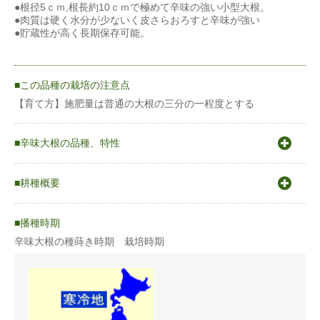
●根径5ｃｍ,根長約10ｃｍで極めて辛味の強い小型大根。
●肉質は硬く水分が少ないく皮さらおろすと辛味が強い
●貯蔵性が高く長期保存可能。
この品種の栽培の注意点
【育て方】施肥量は普通の大根の三分の一程度とする
辛味大根の品種、特性
〇発芽適温15〜30℃〇生育適温17〜20℃
〇冷涼な気候を好み主に秋作栽培に向く。
耕種概要
〇気温が低くトウ立ちの危険が高い冬〜早春と、晩春から夏の高
温時には特に品種の選定に気を配ること。
辛味ダイコン
播種時期
＊＊辛みを出す栽培の条件＊＊＊
辛味大根の種蒔き時期 栽培時期
蒔き方
直まき
辛味大根の辛さを増す栽培（栽培条件が恵まれ過ぎると辛味が薄
くなります）
●肥料は出来るだけひかえる ●水遣りは出来るだけひかえる
うね幅（cm）
120cm
大根にストレスを感じさせると辛味が強くなります（生育に支障
が無い程度いじめて栽培する）