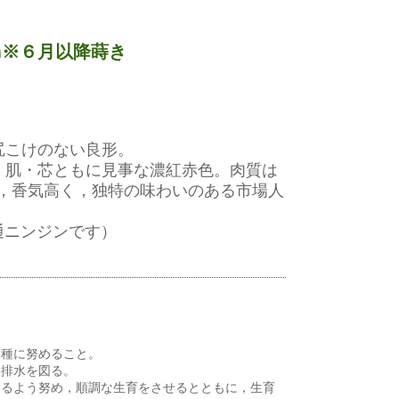
m※６月以降蒔き
尻こけのない良形。
，肌・芯ともに見事な濃紅赤色。肉質は
，香気高く，独特の味わいのある市場人
通ニンジンです）
播種に努めること。
，排水を図る。
するよう努め，順調な生育をさせるとともに，生育