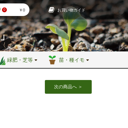
お買い物ガイド
￥0
0
店」
緑肥・芝等
苗・種イモ
次の商品へ ＞