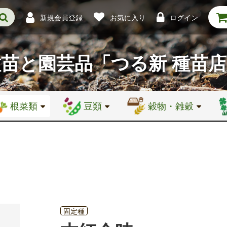
新規会員登録
お気に入り
ログイン
種苗と園芸品
「つる新 種苗
根菜類
豆類
穀物・雑穀
固定種