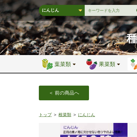
葉菜類
果菜類
＜ 前の商品へ
トップ
根菜類
にんじん