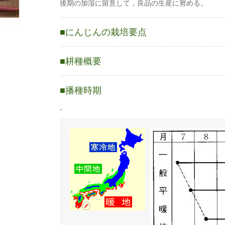
後期の加湿に留意して，良品の生産に努める。
にんじんの栽培要点
〇原産地はアフガニスタン。
〇発芽適温15〜25℃
耕種概要
〇生育適温18〜21℃冷涼な気候を好む。
〇種皮が固く水の吸収が難しい為、種まき時は適度
ニンジン
〇春まきの場合トウ立ちの危険があるので、品種の
播種時期
梅雨時蒔きが発芽が良く作りやすい。
蒔き方
直まき
-
条数（条）
2〜4条
1a当たり株数
3000〜6000株
1a当たり播種量
0.6〜1dl
1a当たり播種量
1.05万〜2.5万粒
（粒数）