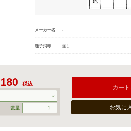
20ml当たり粒数
3500〜5000粒
-
メーカー名
-
種子消毒
無し
,180
税込
カート
お気に
数量