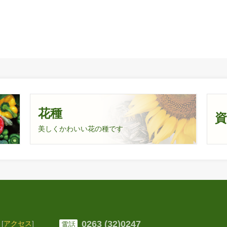
花種
美しくかわいい花の種です
0263 (32)0247
[
アクセス
]
電話