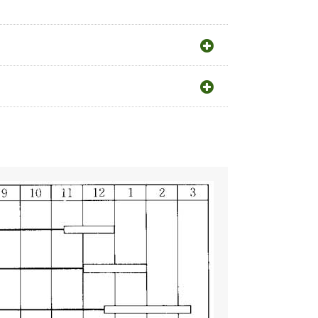
の保水に留意する。
選定に留意する。
うね幅（cm）
60〜90cm
株間（cm）
8〜12cm
1m²当たり株数
30〜60株
1m²当たり播種量
0.6〜1ml
1m²当たり播種量
105〜250粒
（粒数）