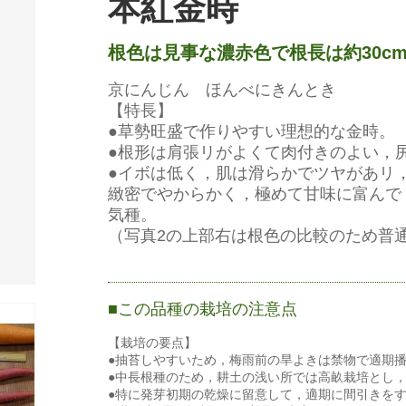
本紅金時
根色は見事な濃赤色で根長は約30c
京にんじん ほんべにきんとき
【特長】
●草勢旺盛で作りやすい理想的な金時。
●根形は肩張リがよくて肉付きのよい，
●イボは低く，肌は滑らかでツヤがあリ
緻密でやからかく，極めて甘味に富んで
気種。
（写真2の上部右は根色の比較のため普
この品種の栽培の注意点
【栽培の要点】
●抽苔しやすいため，梅雨前の旱よきは禁物で適期
●中長根種のため，耕土の浅い所では高畝栽培とし
●特に発芽初期の乾燥に留意して，適期に間引きを