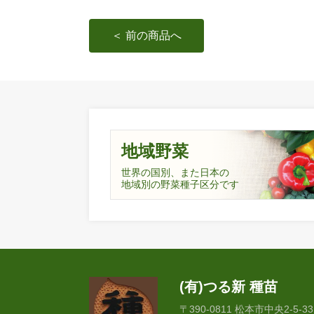
＜ 前の商品へ
地域野菜
世界の国別、また日本の
地域別の野菜種子区分です
(有)つる新 種苗
〒390-0811 松本市中央2-5-33