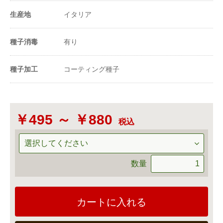
105〜250粒
（粒数）
生産地
イタリア
20ml当たり粒数
3500〜5000粒
種子消毒
有り
-
種子加工
コーティング種子
￥495 ～ ￥880
税込
数量
カートに入れる