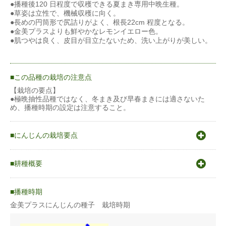
●播種後120 日程度で収穫できる夏まき専用中晩生種。
●草姿は立性で、機械収穫に向く。
●長めの円筒形で尻詰りがよく、根長22cm 程度となる。
●金美プラスよりも鮮やかなレモンイエロー色。
●肌つやは良く、皮目が目立たないため、洗い上がりが美しい。
この品種の栽培の注意点
【栽培の要点】
●極晩抽性品種ではなく、冬まき及び早春まきには適さないた
め、播種時期の設定は注意すること。
にんじんの栽培要点
〇原産地はアフガニスタン。
〇発芽適温15〜25℃
耕種概要
〇生育適温18〜21℃冷涼な気候を好む。
〇種皮が固く水の吸収が難しい為、種まき時は適度の保水に留意
ニンジン
する。
播種時期
〇春まきの場合トウ立ちの危険があるので、品種の選定に留意す
る。
金美プラスにんじんの種子 栽培時期
蒔き方
直まき
梅雨時蒔きが発芽が良く作りやすい。