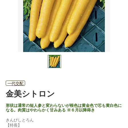
一代交配
金美シトロン
形状は通常の短人参と変わらないが根色は黄金色で芯も黄白色に
なる。肉質はやわらかく甘みある ※６月以降蒔き
きんびしとろん
【特長】