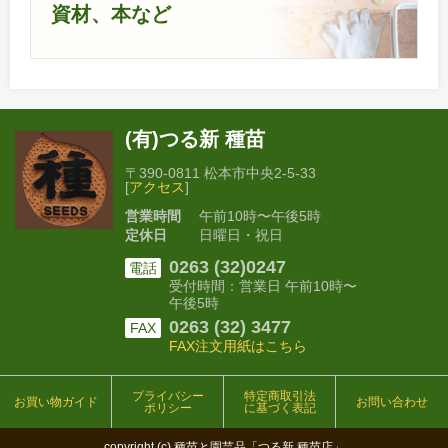
資材、本など
(有)つる新 種苗
〒390-0811 松本市中央2-5-33
[
アクセス
]
営業時間
午前10時〜午後5時
定休日
日曜日・祝日
0263 (32)0247
電話
受付時間：営業日 午前10時〜
午後5時
0263 (32) 3477
FAX
FAX注文用紙はこちら
プライバシー
特定商取引法
お買い物ガイド
お問い合わせ
ポリシー
に基づく表記
copyright (c) 種苗と園芸品「つる新 種苗店」