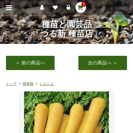
0
種苗と園芸品
「つる新 種苗店」
＜ 前の商品へ
次の商品へ ＞
トップ
根菜類
にんじん