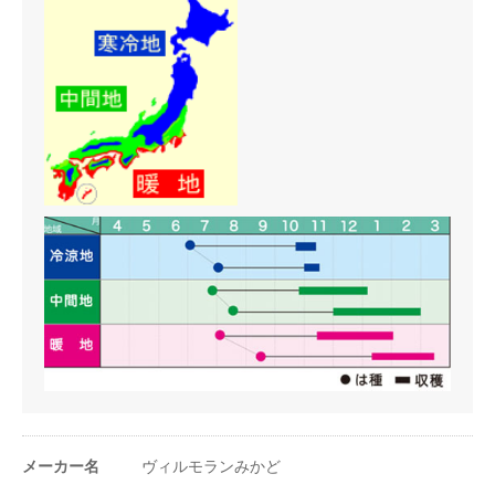
うね幅（cm）
60〜90cm
条数（条）
2〜4条
株間（cm）
8〜12cm
1a当たり株数
3000〜6000株
1m²当たり株数
30〜60株
1a当たり播種量
0.6〜1dl
1m²当たり播種量
0.6〜1ml
1a当たり播種量
1.05万〜2.5万粒
（粒数）
メーカー名
ヴィルモランみかど
1m²当たり播種量