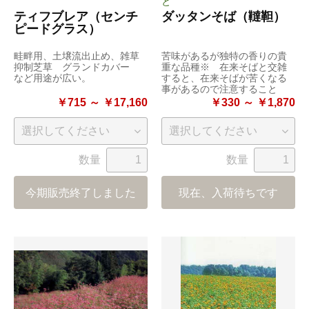
と
ティフブレア（センチ
ダッタンそば（韃靼）
ピードグラス）
畦畔用、土壌流出止め、雑草
苦味があるが独特の香りの貴
抑制芝草 グランドカバー
重な品種※ 在来そばと交雑
など用途が広い。
すると、在来そばが苦くなる
事があるので注意すること
￥715 ～ ￥17,160
￥330 ～ ￥1,870
数量
数量
今期販売終了しました
現在、入荷待ちです