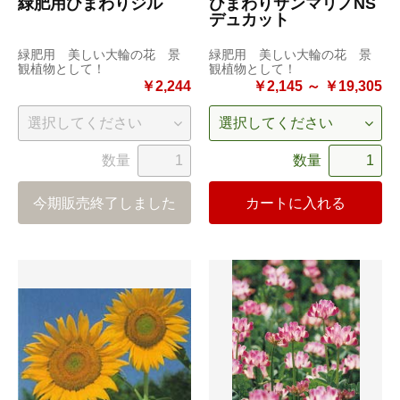
緑肥用ひまわりジル
ひまわりサンマリノNS
デュカット
緑肥用 美しい大輪の花 景
緑肥用 美しい大輪の花 景
観植物として！
観植物として！
￥2,244
￥2,145 ～ ￥19,305
数量
数量
今期販売終了しました
カートに入れる