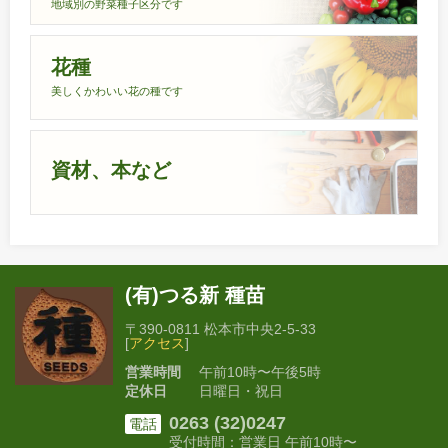
地域別の野菜種子区分です
花種
美しくかわいい花の種です
資材、本など
(有)つる新 種苗
〒390-0811 松本市中央2-5-33
[
アクセス
]
営業時間
午前10時〜午後5時
定休日
日曜日・祝日
0263 (32)0247
電話
受付時間：営業日 午前10時〜