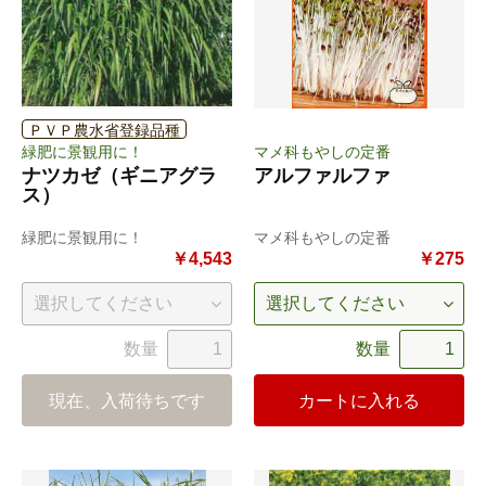
ＰＶＰ農水省登録品種
緑肥に景観用に！
マメ科もやしの定番
ナツカゼ（ギニアグラ
アルファルファ
ス）
緑肥に景観用に！
マメ科もやしの定番
￥4,543
￥275
数量
数量
現在、入荷待ちです
カートに入れる