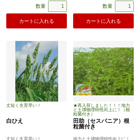
数量
数量
カートに入れる
カートに入れる
丈短く生育早い！
★再入荷しました！！！地力
と土壌物理特性向上に！（根
粒菌付き）
白ひえ
田助（セスバニア）根
粒菌付き
丈短く生育早い！
地力と土壌物理特性向上に！