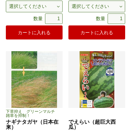
数量
数量
カートに入れる
カートに入れる
下草抑え グリーンマルチ
雑草を抑制！
ナギナタガヤ（日本在
でえらい（超巨大西
来）
瓜）