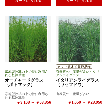
カートに入れる
カートに入れる
ＰＶＰ農水省登録品種
寒地型牧草の中で特に利用さ
有機質の生産量が多いイタリ
れる基幹草種
アンライグラス！
オーチャードグラス
イタリアンライグラス
（ポトマック）
（ワセフドウ）
寒地型牧草の中で特に利用さ
有機質の生産量が多い！
れる基幹草種
￥3,168 ～ ￥53,856
￥1,650 ～ ￥28,050