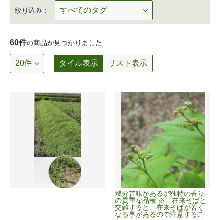
絞り込み：
60件
の商品が見つかりました
タイル表示
リスト表示
幾分苦味があるが独特の香り
の貴重な品種 ※ 在来そばと
交雑すると、在来そばが苦く
なる事があるので注意するこ