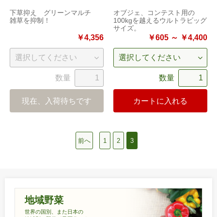
下草抑え グリーンマルチ
オブジェ、コンテスト用の
雑草を抑制！
100kgを越えるウルトラビッグ
サイズ。
￥4,356
￥605 ～ ￥4,400
数量
数量
現在、入荷待ちです
カートに入れる
前へ
1
2
3
地域野菜
世界の国別、また日本の