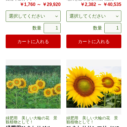
￥1,760 ～ ￥29,920
￥2,382 ～ ￥40,535
数量
数量
カートに入れる
カートに入れる
緑肥用 美しい大輪の花 景
緑肥用 美しい大輪の花 景
観植物として！
観植物として！