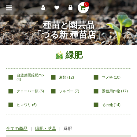
0
種苗と園芸品
「つる新 種苗店」
緑肥
自然菜園緑肥mix
麦類 (
12
)
マメ科 (
10
)
(
4
)
クローバー類 (
5
)
ソルゴー (
7
)
景観用作物 (
17
)
ヒマワリ (
6
)
その他 (
14
)
全ての商品
緑肥・芝草
緑肥