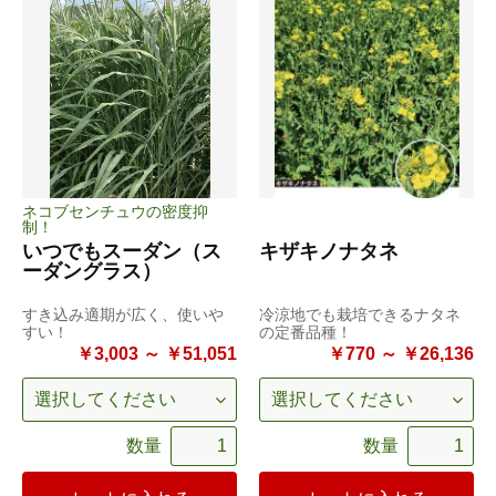
ネコブセンチュウの密度抑
制！
いつでもスーダン（ス
キザキノナタネ
ーダングラス）
すき込み適期が広く、使いや
冷涼地でも栽培できるナタネ
すい！
の定番品種！
￥3,003 ～ ￥51,051
￥770 ～ ￥26,136
数量
数量