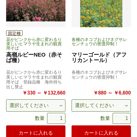
固定種
花がピンクから赤に変わるり
各種のネコブおよびネグサレ
美しいヒマラヤ生まれの観賞
センチュウの密度抑制！
用そば
高嶺ルビーNEO（赤そ
マリーゴールド（アフ
ば種）
リカントール）
花がピンクから赤に変わるり
各種のネコブおよびネグサレ
美しいヒマラヤ生まれの観賞
センチュウの密度抑制！
用そば 登録品種 海外持ち
出し禁止
￥330 ～ ￥132,660
￥880 ～ ￥6,600
数量
数量
カートに入れる
カートに入れる