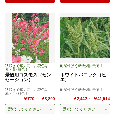
秋咲きで草丈高い。花色は
耐湿性強く転換畑に最適！
赤・白･桃色！
景観用コスモス（セン
ホワイトパニック（ヒ
セーション）
エ）
秋咲きで草丈高い。花色は
耐湿性強く転換畑に最適！
赤・白･桃色！
￥770 ～ ￥8,800
￥2,442 ～ ￥41,514