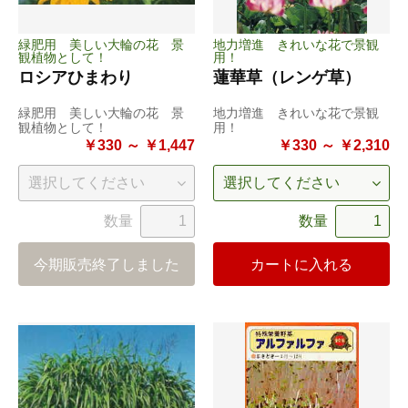
緑肥用 美しい大輪の花 景
地力増進 きれいな花で景観
観植物として！
用！
ロシアひまわり
蓮華草（レンゲ草）
緑肥用 美しい大輪の花 景
地力増進 きれいな花で景観
観植物として！
用！
￥330 ～ ￥1,447
￥330 ～ ￥2,310
数量
数量
今期販売終了しました
カートに入れる