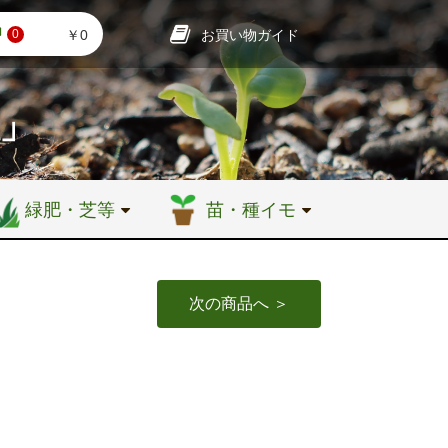
お買い物ガイド
￥0
0
店」
緑肥・芝等
苗・種イモ
次の商品へ ＞