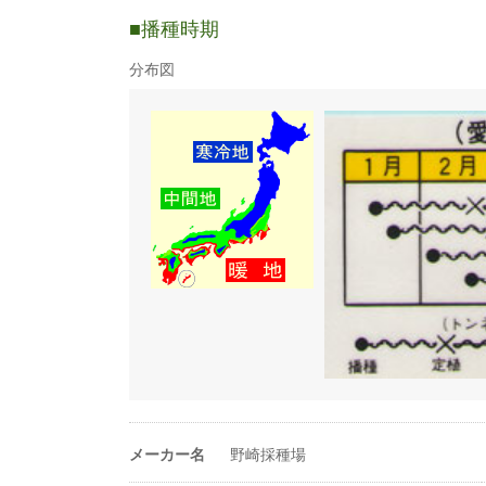
〇生育適温15〜30℃
ハクサイ
〇直まきが育てやすい。
播種時期
〇過湿に弱い為、排水の悪い畑では高畝にする。
蒔き方
育苗
〇春作の場合トウ立ちの危険が高い為、抽苔しにく
分布図
に当てないことが重要。
条数（条）
1条
1a当たり株数
280〜370株
1a当たり播種量
3〜4ml
1a当たり播種量
525〜1000粒
（粒数）
20ml当たり粒数
3500〜5000粒
-
メーカー名
野崎採種場