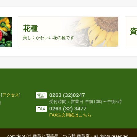
花種
美しくかわいい花の種です
0263 (32)0247
[
アクセス
]
電話
受付時間：営業日 午前10時〜
午後5時
時
0263 (32) 3477
FAX
FAX注文用紙はこちら
copyright (c) 種苗と園芸品「つる新 種苗店」
all rights reserved.