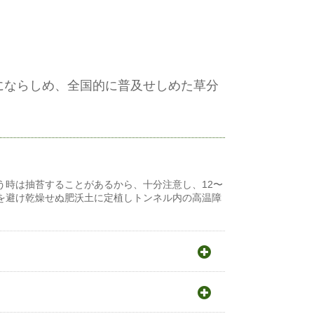
にならしめ、全国的に普及せしめた草分
う時は抽苔することがあるから、十分注意し、12〜
えを避け乾燥せぬ肥沃土に定植しトンネル内の高温障