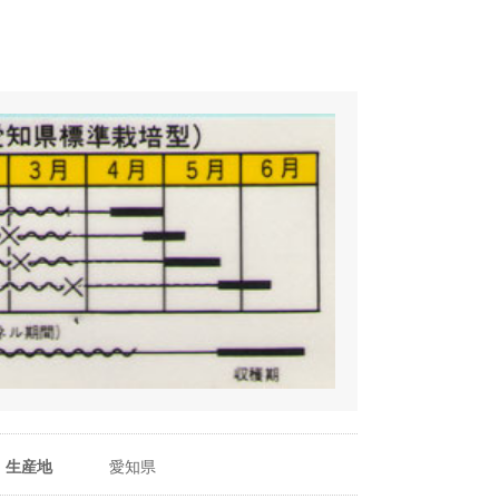
うね幅（cm）
60〜70cm
い早生品種を選び育苗期には葉数10枚程度まで低温
株間（cm）
45〜50cm
1m²当たり株数
2.8〜3.7株
1m²当たり播種量
0.03〜0.04ml
1m²当たり播種量
5.2〜10粒
（粒数）
生産地
愛知県