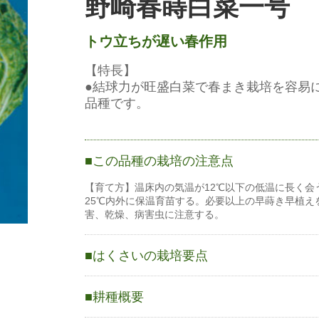
野崎春蒔白菜一号
トウ立ちが遅い春作用
【特長】
●結球力が旺盛白菜で春まき栽培を容易
品種です。
この品種の栽培の注意点
【育て方】温床内の気温が12℃以下の低温に長く会
25℃内外に保温育苗する。必要以上の早蒔き早植
害、乾燥、病害虫に注意する。
はくさいの栽培要点
〇原産地は地中海沿岸。
中国へ伝播後結球型に改良され普及した。
耕種概要
〇発芽適温20〜25℃