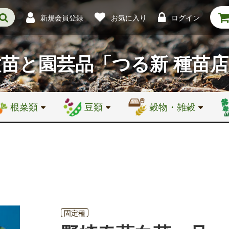
新規会員登録
お気に入り
ログイン
種苗と園芸品
「つる新 種苗
根菜類
豆類
穀物・雑穀
固定種