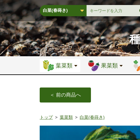
葉菜類
果菜類
＜ 前の商品へ
トップ
葉菜類
白菜(春蒔き)