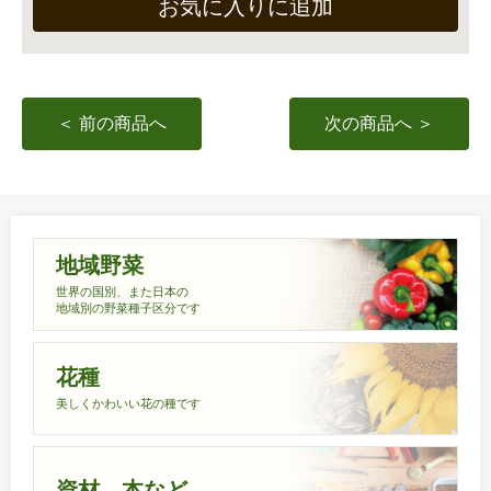
お気に入りに追加
＜ 前の商品へ
次の商品へ ＞
地域野菜
世界の国別、また日本の
地域別の野菜種子区分です
花種
美しくかわいい花の種です
資材、本など