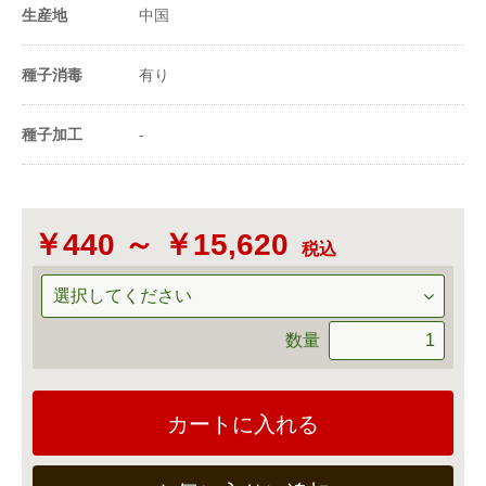
20ml当たり粒数
600〜1000粒
生産地
中国
※1a(アール)=100m²=30坪 ※1ｄl（ﾃﾞｼﾘｯﾄﾙ）＝
種子消毒
有り
100ｍl（ﾐﾘﾘｯﾄﾙ）＝100cc
種子加工
-
￥440 ～ ￥15,620
税込
数量
カートに入れる