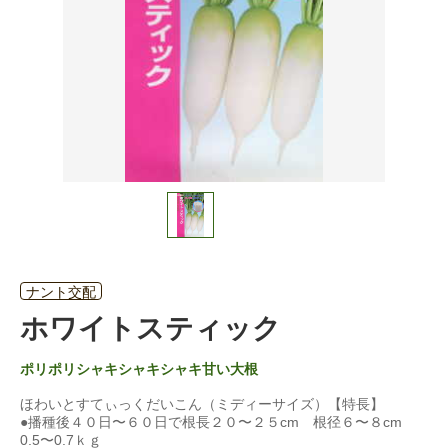
ナント交配
ホワイトスティック
ポリポリシャキシャキシャキ甘い大根
ほわいとすてぃっくだいこん（ミディーサイズ）【特長】
●播種後４０日〜６０日で根長２０〜２５cm 根径６〜８cm
0.5〜0.7ｋｇ