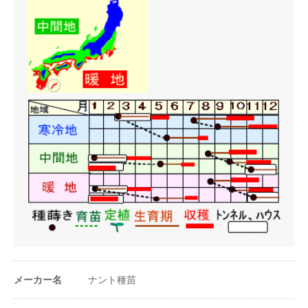
条数（条）
2条
株間（cm）
20〜30cm
1a当たり株数
550〜850株
1m²当たり株数
5.5〜8.5株
1a当たり播種量
40〜60ml
1m²当たり播種量
0.4〜0.6ml
1a当たり播種量
1400〜3000粒
（粒数）
1m²当たり播種量
14〜30粒
メーカー名
ナント種苗
（粒数）