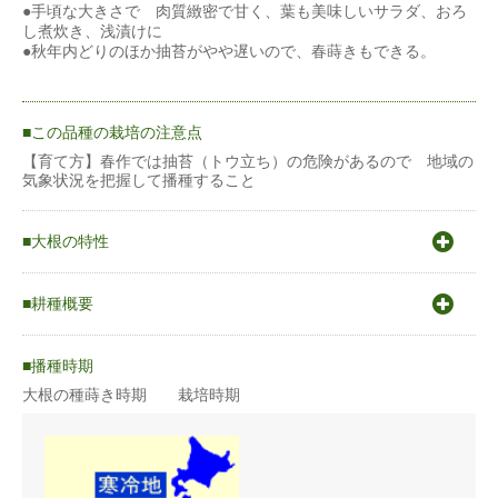
●手頃な大きさで 肉質緻密で甘く、葉も美味しいサラダ、おろ
し煮炊き、浅漬けに
●秋年内どりのほか抽苔がやや遅いので、春蒔きもできる。
この品種の栽培の注意点
【育て方】春作では抽苔（トウ立ち）の危険があるので 地域の
気象状況を把握して播種すること
大根の特性
〇原産地は地中海沿岸から中東。〇発芽適温15〜30℃〇生育適
温17〜20℃
耕種概要
〇冷涼な気候を好み主に秋作栽培。
〇気温が低くトウ立ちの危険が高い冬〜早春と、晩春から夏の高
一般的（1ｋｇ程度）のダイコンの場合
温時には特に品種の選定に気を配ること。
播種時期
大根の種蒔き時期 栽培時期
蒔き方
直まき
うね幅（cm）
120cm