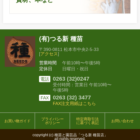
(有)つる新 種苗
〒390-0811 松本市中央2-5-33
[
アクセス
]
営業時間
午前10時〜午後5時
定休日
日曜日・祝日
0263 (32)0247
電話
受付時間：営業日 午前10時〜
午後5時
0263 (32) 3477
FAX
FAX注文用紙はこちら
プライバシー
特定商取引法
お買い物ガイド
お問い合わせ
ポリシー
に基づく表記
copyright (c) 種苗と園芸品「つる新 種苗店」
all rights reserved.