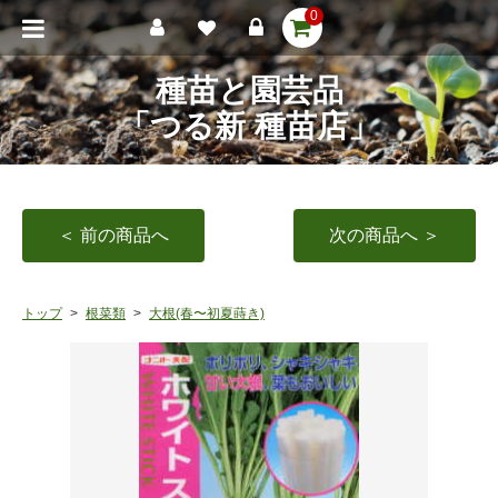
0
種苗と園芸品
「つる新 種苗店」
＜ 前の商品へ
次の商品へ ＞
トップ
根菜類
大根(春〜初夏蒔き)