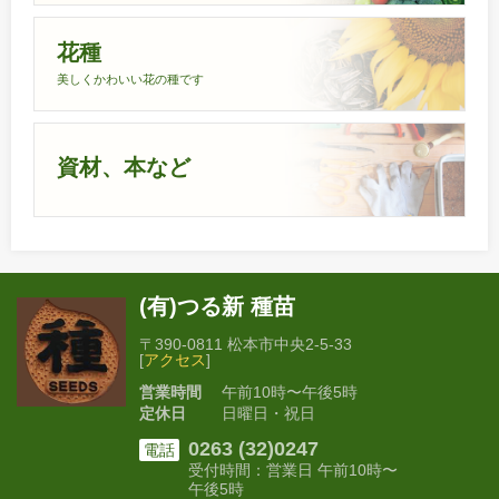
花種
美しくかわいい花の種です
資材、本など
(有)つる新 種苗
〒390-0811 松本市中央2-5-33
[
アクセス
]
営業時間
午前10時〜午後5時
定休日
日曜日・祝日
0263 (32)0247
電話
受付時間：営業日 午前10時〜
午後5時