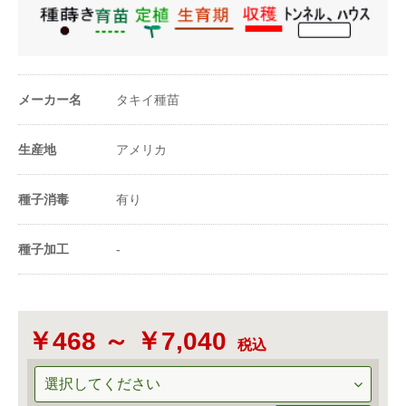
1a当たり播種量
1400〜3000粒
（粒数）
1m²当たり播種量
14〜30粒
（粒数）
メーカー名
タキイ種苗
20ml当たり粒数
700〜1000粒
生産地
アメリカ
-
種子消毒
有り
種子加工
-
￥468 ～ ￥7,040
税込