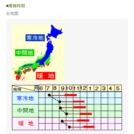
ダイコン
〇気温が低くトウ立ちの危険が高い冬〜早春と、晩春から夏の高
播種時期
温時には特に品種の選定に気を配ること。
分布図
蒔き方
直まき
うね幅（cm）
120cm
条数（条）
2条
株間（cm）
20〜30cm
1a当たり株数
550〜850株
1m²当たり株数
5.5〜8.5株
1a当たり播種量
40〜60ml
1m²当たり播種量
0.4〜0.6ml