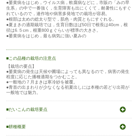
●萎黄病をはじめ，ウイルス病，軟腐病などに，市販の「みの早
生系」の中で一番強く，生育障害も出にくくて，耐暑性にもすぐ
れているので，連作地や病害多発地での栽培が容易。
●根部は太めの総太り型で，肌色・肉質ともにすぐれる。
●夏まきの適期栽培では，生育日数ほば50日で根長は40cm，根
径は6.５cm，根重800ｇぐらいが標準の大きさ。
●萎黄病をはじめ，最も病気に強い夏みの
この品種の栽培の注意点
【栽培の要点】
●萎黄病の発生は天候や圃場によっても異なるので，病害の発生
程度に応じた播種適期をつかむこと。
●一般地の７月まきは寒冷紗を被覆。
●青首の出まわりが少なくなる初夏出しには本種の若どり出荷が
一般地では魅力。
だいこんの栽培要点
〇原産地は地中海沿岸から中東。
〇発芽適温15〜30℃
耕種概要
〇生育適温17〜20℃
〇冷涼な気候を好み主に秋作栽培。