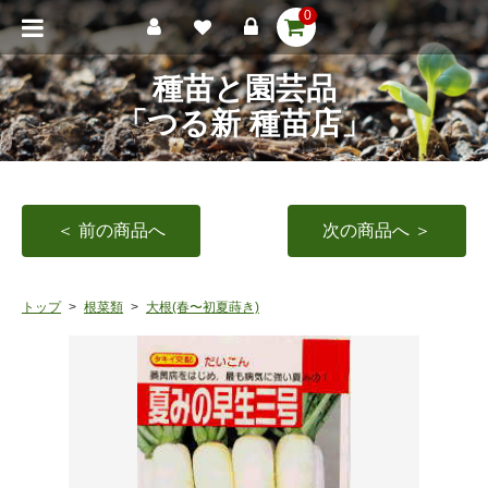
0
種苗と園芸品
「つる新 種苗店」
＜ 前の商品へ
次の商品へ ＞
トップ
根菜類
大根(春〜初夏蒔き)