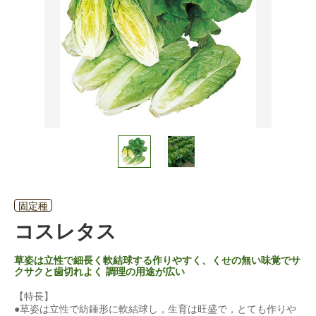
固定種
コスレタス
草姿は立性で細長く軟結球する作りやすく、くせの無い味覚でサ
クサクと歯切れよく 調理の用途が広い
【特長】
●草姿は立性で紡錘形に軟結球し，生育は旺盛で，とても作りや