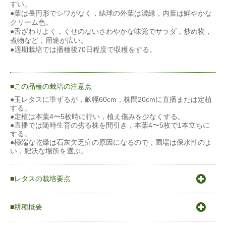
すい。
●葉は長円形でシワがなく，結球の外葉は濃緑，内葉は鮮やかな
クリーム色。
●舌ざわりよく，くせのないさわやかな味覚でサラダ，炒め物，
煮物など，用途が広い。
●適期栽培では播種後70日程度で収穫をする。
この品種の栽培の注意点
●玉レタスに準ずるが，畝幅60cm，株間20cmに直播または定植
する。
●定植は本葉4〜5枚時に行い，植え傷みを少なくする。
●直播では随時生育の劣る株を間引き，本葉4〜5枚で1本立ちに
する。
●極端な乾燥は石灰欠乏症の原因になるので，圃場は保水性のよ
い，肥沃な場所を選ぶ。
レタスの栽培要点
〇原産地は地中海沿岸から中近東内陸の小アジア地方。
〇発芽適温15〜20℃
耕種概要
〇生育適温18〜23℃
〇冷涼で降雨量の少ない気候を好み高温と乾燥に弱い。