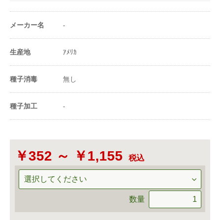
1a当たり播種量
800〜1430粒
（粒数）
メーカー名
-
1m²当たり播種量
8〜14.3粒
（粒数）
生産地
ｱﾒﾘｶ
20ml当たり粒数
7000〜11500粒
種子消毒
無し
-
種子加工
-
￥352 ～ ￥1,155
税込
数量