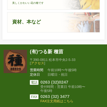
美しくかわいい花の種です
資材、本など
(有)つる新 種苗
〒390-0811 松本市中央2-5-33
[
アクセス
]
営業時間
午前10時〜午後5時
定休日
日曜日・祝日
0263 (32)0247
電話
受付時間：営業日 午前10時〜
午後5時
0263 (32) 3477
FAX
FAX注文用紙はこちら