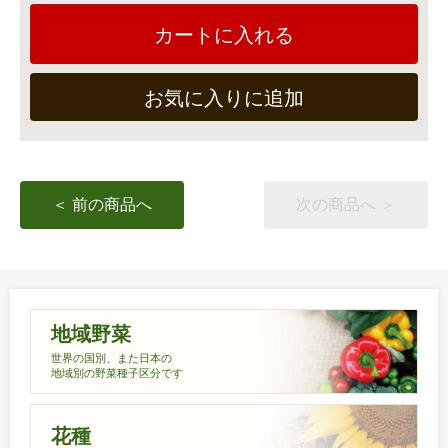
カートに入れる
お気に入りに追加
＜ 前の商品へ
次の商品へ ＞
地域野菜
世界の国別、また日本の
地域別の野菜種子区分です
花種