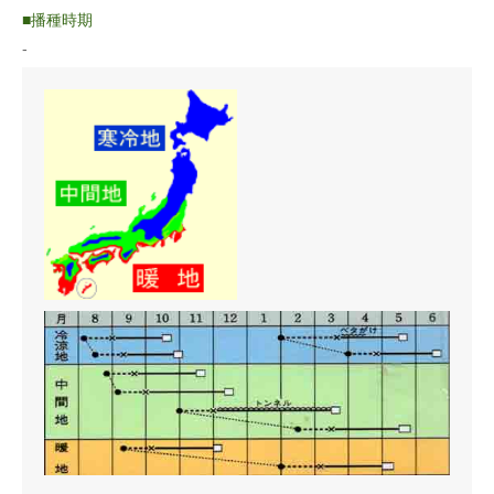
レタス
〇28℃以上になると発芽しにくくなる。
播種時期
〇高温と長日条件により花芽分化・抽苔が進むため、野菜産地は
生育適温18〜23℃の気温を背景に全国を移動する。
-
蒔き方
育苗
うね幅（cm）
45〜180cm
条数（条）
1〜4条
株間（cm）
27〜35cm
1a当たり株数
630〜820株
1m²当たり株数
6.3〜8.2株
1a当たり播種量
2〜2.5ml
1m²当たり播種量
0.02〜0.025ml