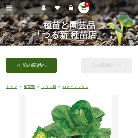
0
種苗と園芸品
「つる新 種苗店」
＜ 前の商品へ
次の商品へ ＞
トップ
葉菜類
レタス類
ロメインレタス