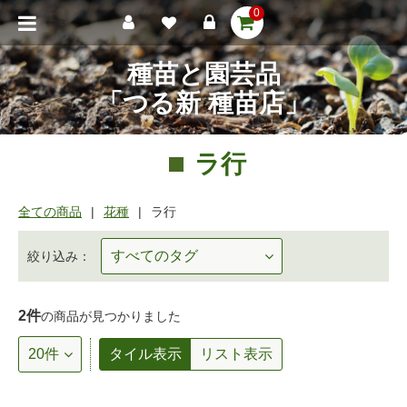
0
種苗と園芸品
「つる新 種苗店」
ラ行
全ての商品
花種
ラ行
絞り込み：
2件
の商品が見つかりました
タイル表示
リスト表示