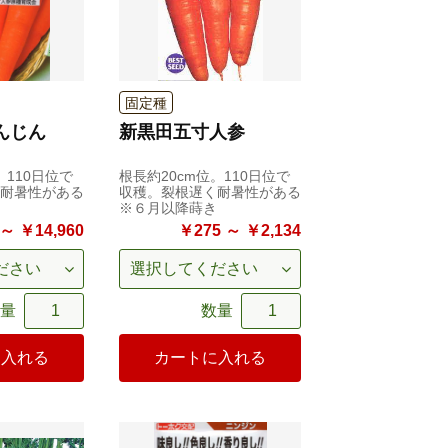
固定種
んじん
新黒田五寸人参
。110日位で
根長約20cm位。110日位で
耐暑性がある
収穫。裂根遅く耐暑性がある
※６月以降蒔き
～ ￥14,960
￥275 ～ ￥2,134
量
数量
に入れる
カートに入れる