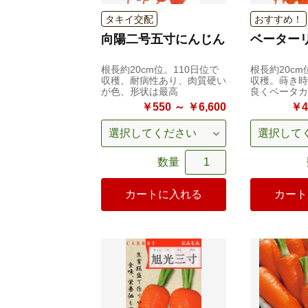
タキイ交配
おすすめ！
向陽二号五寸にんじん
ベーター
根長約20cm位。110日位で
根長約20cm
収穫。耐病性あり、肉質硬い
収穫。蒔き時
が色、形状は最高
良くベータカ
￥550 ～ ￥6,600
￥4
数量
カートに入れる
カート