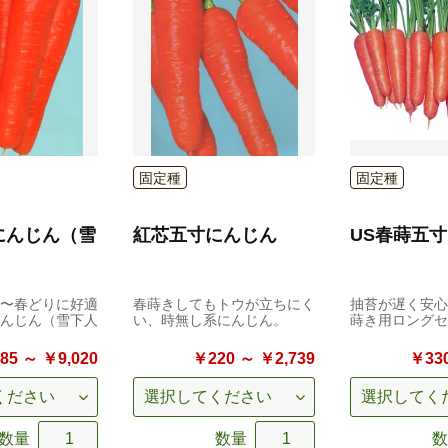
固定種
固定種
にんじん（雪
紅芯五寸にんじん
US春蒔五
〜春どりに好適
春蒔きしてもトウが立ちにく
抽苔が遅く安心
んじん（雪下人
い、時無し系にんじん。
蒔き用ロングセ
85 ～ ￥9,020
￥220 ～ ￥2,739
￥330
数量
数量
数