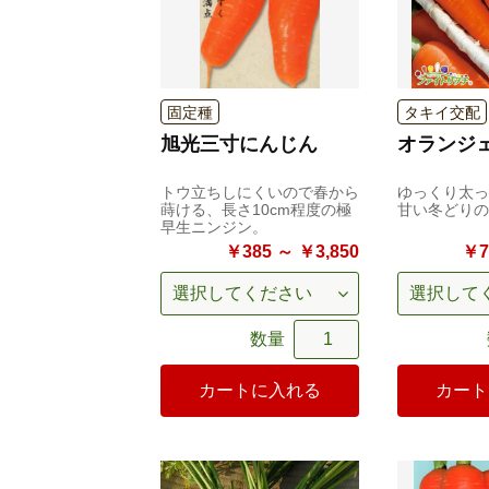
固定種
タキイ交配
旭光三寸にんじん
オランジ
トウ立ちしにくいので春から
ゆっくり太っ
蒔ける、長さ10cm程度の極
甘い冬どりの
早生ニンジン。
￥385 ～ ￥3,850
￥7
数量
カートに入れる
カート