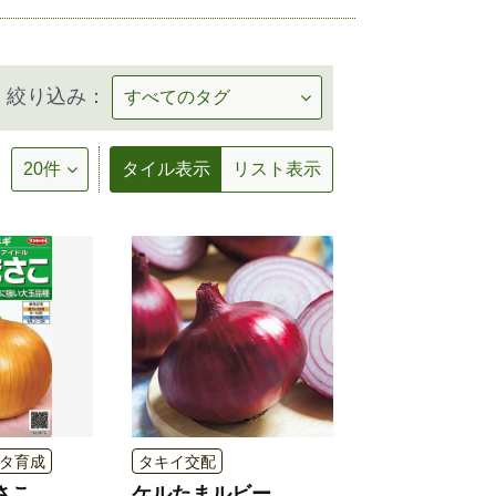
絞り込み：
タイル表示
リスト表示
タ育成
タキイ交配
さこ
ケルたまルビー