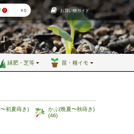
お買い物ガイド
￥0
0
店」
緑肥・芝等
苗・種イモ
春〜初夏蒔き)
かぶ(晩夏〜秋蒔き)
(
46
)