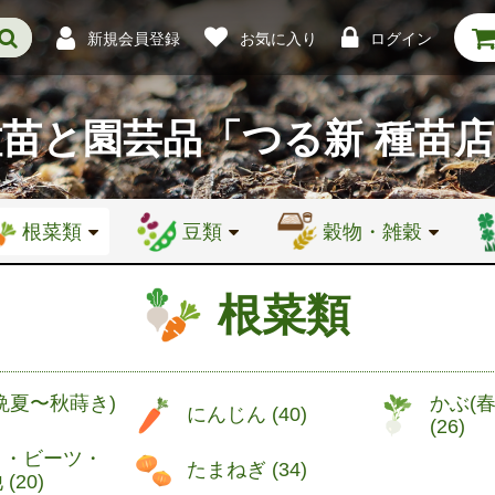
新規会員登録
お気に入り
ログイン
種苗と園芸品
「つる新 種苗
根菜類
豆類
穀物・雑穀
根菜類
晩夏〜秋蒔き)
かぶ(
にんじん (
40
)
(
26
)
う・ビーツ・
たまねぎ (
34
)
 (
20
)