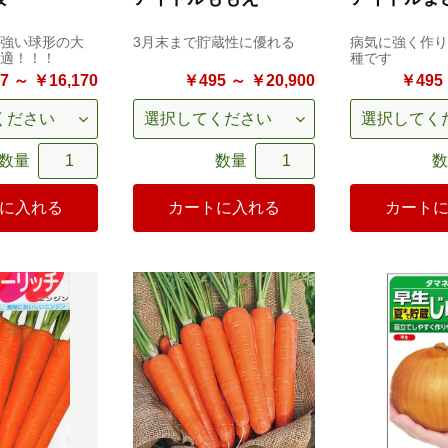
強い球形の大
3月末まで貯蔵性に優れる
病気に強く作り
適！！！
種です
7 ～ ￥16,170
￥495 ～ ￥20,900
￥495 
数量
数量
数
に入れる
カートに入れる
カート