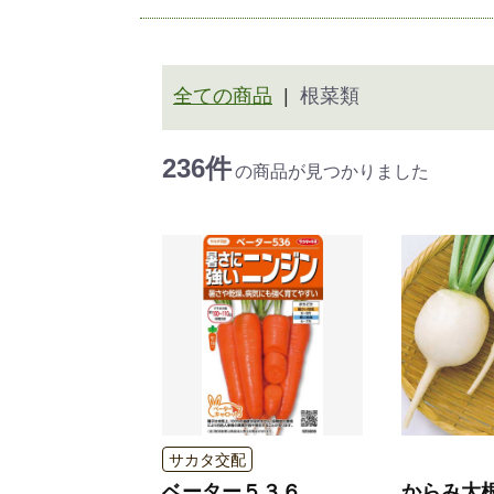
全ての商品
根菜類
236件
の商品が見つかりました
サカタ交配
ベーター５３６
からみ大