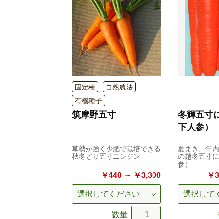
固定種
自然農法
有機種子
筑摩野五寸
冬輝五寸
下人参）
草勢が強く少肥で栽培できる
夏まき、年内
秋冬どり五寸ニンジン
の越冬五寸に
参）
￥440 ～ ￥3,300
￥3
数量