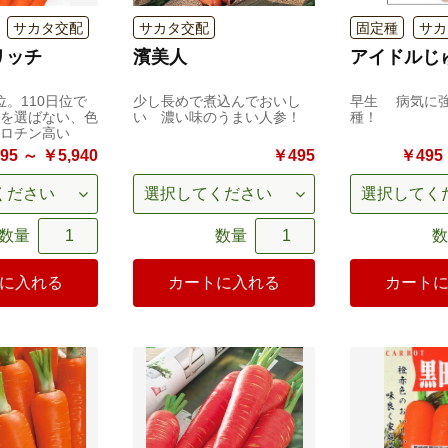
サカタ交配
サカタ交配
固定種
サカ
リッチ
濱美人
アイドルじ
位。110日位で
少し長めで煮込んでおいし
早生 病気に
を選ばない、色
い 濃い味のうまい人参！
種！
ロチン高い
95 ～ ￥5,940
￥495
￥495 
数量
数量
数
に入れる
カートに入れる
カート