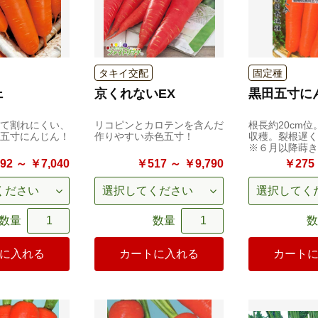
タキイ交配
固定種
ェ
京くれないEX
黒田五寸に
て割れにくい、
リコピンとカロテンを含んだ
根長約20cm位
五寸にんじん！
作りやすい赤色五寸！
収穫。裂根遅く
※６月以降蒔き
92 ～ ￥7,040
￥517 ～ ￥9,790
￥275 
数量
数量
数
に入れる
カートに入れる
カート