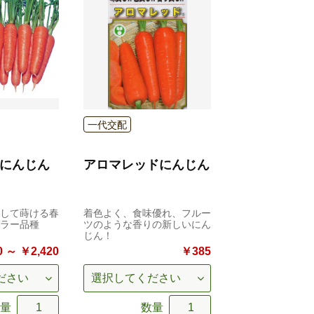
一代交配
寸にんじん
アロマレッドにんじん
して蒔ける春
着色よく、食味優れ、フルー
ラー品種
ツのような香りの新しいにん
じん！
 ～ ￥2,420
￥385
量
数量