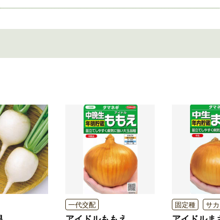
一代交配
固定種
サカ
根
アイドルももえ
アイドルま