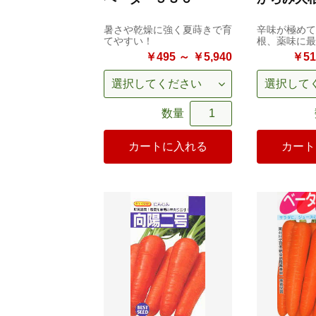
暑さや乾燥に強く夏蒔きで育
辛味が極めて
てやすい！
根、薬味に最
￥495 ～ ￥5,940
￥51
数量
カートに入れる
カート