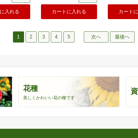
に入れる
カートに入れる
カート
1
2
3
4
5
次へ
最後へ
花種
美しくかわいい花の種です