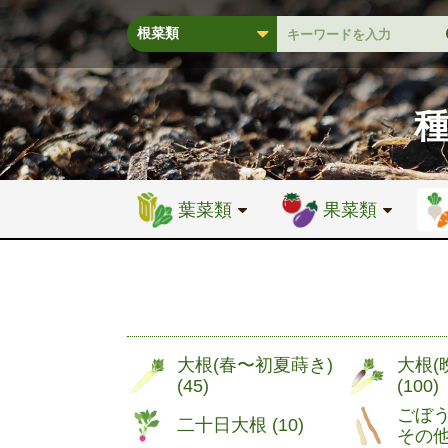
葉菜類
果菜類
大根(春〜初夏蒔き)
大根(
(
45
)
(
100
)
ごぼ
二十日大根 (
10
)
その他