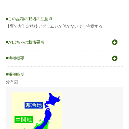
この品種の栽培の注意点
【育て方】定植後アブラムシが付かないよう注意する
かぼちゃの栽培要点
〇原産地は南北アメリカ大陸。一般にセイヨウカボチャは南米の
高原地帯、ニホンカボチャはメキシコ南部から南米北部、ペポカ
耕種概要
ボチャはメキシコ北部と北米と言われている。〇発芽適温25〜
30℃〇生育適温日本系 17〜20℃(max35℃） 西洋系17〜20℃
カボチャ（西洋種）
（max23℃）〇涼しい気候を好む。〇南瓜は大きく3分類できま
播種時期
す。ちりめん南瓜などで比較的暑さに強い日本種。栗かぼちゃな
どなど一般的な西洋種。ズッキーニに代表されるペポ種に分けら
分布図
蒔き方
育苗
れます。
〇連作可能また種からの栽培も簡単で家庭菜園にも向きます。
うね幅（cm）
270
条数（条）
1条