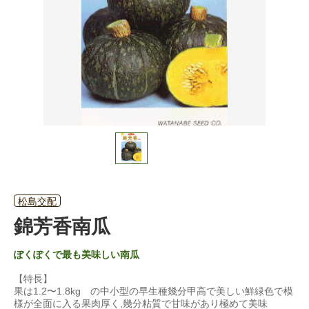
松島交配
錦芳香南瓜
ぽくぽくで最も美味しい南瓜
【特長】
果は1.2〜1.8kg の中小型の早生種幾分甲高で美しい鮮緑色で模
様が全面に入る果肉厚く,幾分粘質で甘味があり極めて美味