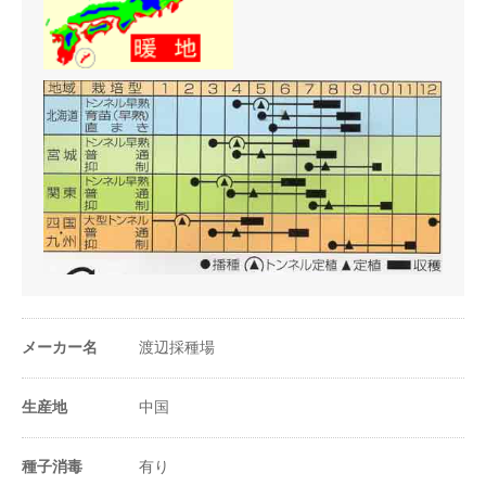
株間（cm）
75
1a当たり株数
50株
1m²当たり株数
0.5株
1a当たり播種量
70ml
1m²当たり播種量
0.7ml
1a当たり播種量
100粒
（粒数）
メーカー名
渡辺採種場
1m²当たり播種量
1粒
（粒数）
生産地
中国
20ml当たり粒数
30粒
種子消毒
有り
※1a(アール)＝100m²＝30坪＝1畝（セ） ※ 1ｍl(ﾐﾘﾘｯﾄ