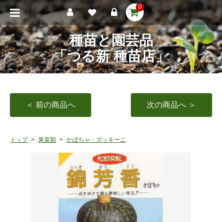
0
種苗と園芸品
「つる新 種苗店」
＜ 前の商品へ
次の商品へ ＞
トップ
果菜類
かぼちゃ・ズッキーニ