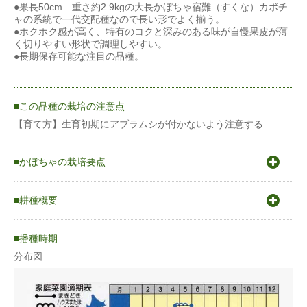
●果長50cm 重さ約2.9kgの大長かぼちゃ宿難（すくな）カボチ
ャの系統で一代交配種なので長い形でよく揃う。
●ホクホク感が高く、特有のコクと深みのある味が自慢果皮が薄
く切りやすい形状で調理しやすい。
●長期保存可能な注目の品種。
この品種の栽培の注意点
【育て方】生育初期にアブラムシが付かないよう注意する
かぼちゃの栽培要点
〇原産地は南北アメリカ大陸。一般にセイヨウカボチャは南米の
高原地帯、ニホンカボチャはメキシコ南部から南米北部、ペポカ
耕種概要
ボチャはメキシコ北部と北米と言われている。〇発芽適温25〜
30℃〇生育適温日本系 17〜20℃(max35℃） 西洋系17〜20℃
カボチャ（西洋種）
（max23℃）
播種時期
〇涼しい気候を好む。
〇南瓜は大きく3分類できます。ちりめん南瓜などで比較的暑さ
分布図
蒔き方
育苗
に強い日本種。栗かぼちゃなどなど一般的な西洋種。ズッキーニ
に代表されるペポ種に分けられます。
〇連作可能また種からの栽培も簡単で家庭菜園にも向きます。
うね幅（cm）
270