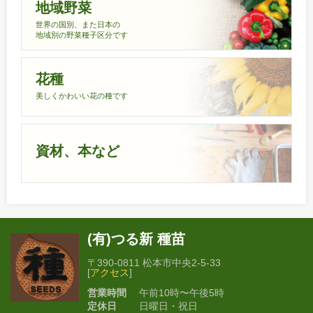
地域野菜
世界の国別、また日本の
地域別の野菜種子区分です
花種
美しくかわいい花の種です
資材、本など
(有)つる新 種苗
〒390-0811 松本市中央2-5-33
[
アクセス
]
営業時間
午前10時〜午後5時
定休日
日曜日・祝日