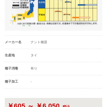
条数（条）
1条
株間（cm）
75
1a当たり株数
50株
メーカー名
ナント種苗
1m²当たり株数
0.5株
生産地
タイ
1a当たり播種量
70ml
種子消毒
有り
1m²当たり播種量
0.7ml
種子加工
-
1a当たり播種量
100粒
（粒数）
1m²当たり播種量
1粒
（粒数）
￥605 ～ ￥6,050
税込