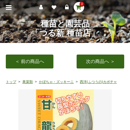
0
種苗と園芸品
「つる新 種苗店」
＜ 前の商品へ
次の商品へ ＞
トップ
果菜類
かぼちゃ・ズッキーニ
西洋(ふつうの)カボチャ