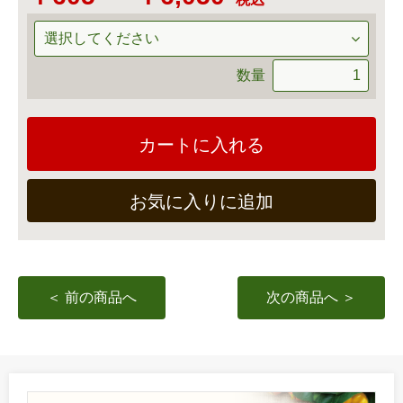
20ml当たり粒数
30粒
※1a(アール)＝100m²＝30坪＝1畝（セ） ※ 1ｍl(ﾐﾘﾘｯﾄ
数量
ﾙ）＝1cc
カートに入れる
お気に入りに追加
＜ 前の商品へ
次の商品へ ＞