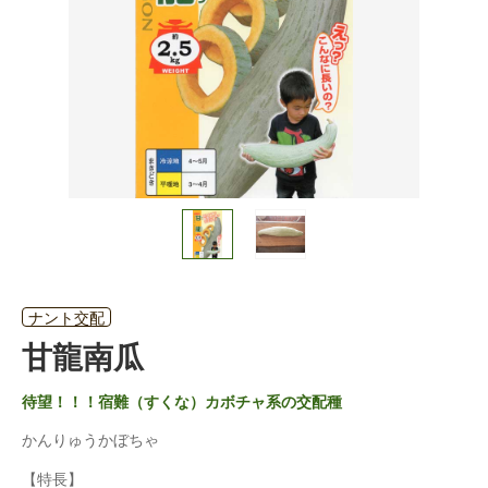
ナント交配
甘龍南瓜
待望！！！宿難（すくな）カボチャ系の交配種
かんりゅうかぼちゃ
【特長】