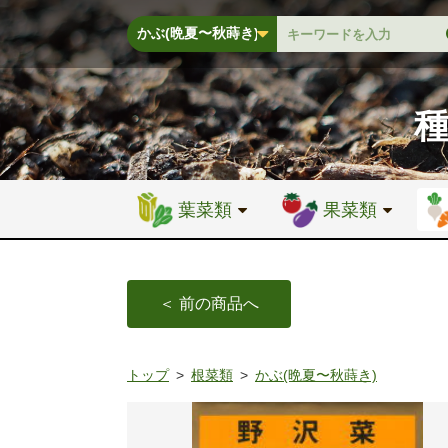
葉菜類
果菜類
＜ 前の商品へ
トップ
根菜類
かぶ(晩夏〜秋蒔き)