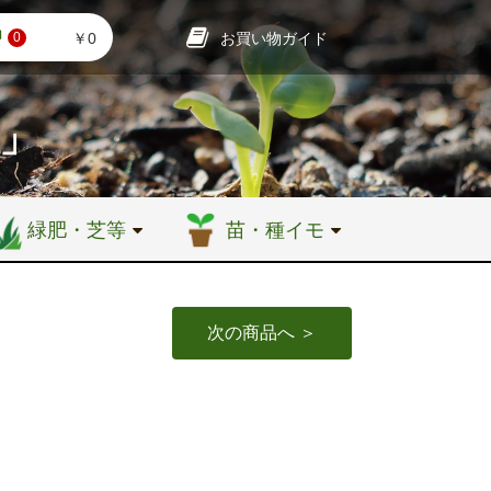
お買い物ガイド
￥0
0
店」
緑肥・芝等
苗・種イモ
次の商品へ ＞