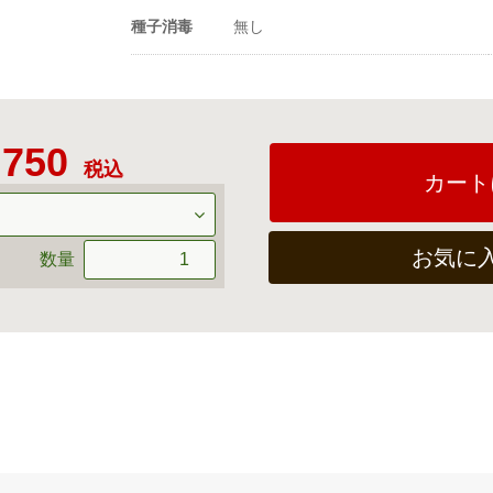
種子消毒
無し
,750
税込
カート
お気に
数量