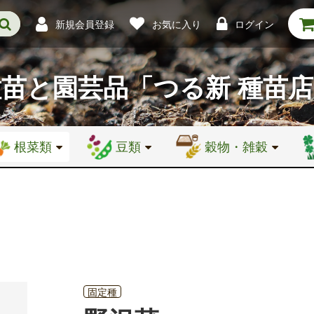
新規会員登録
お気に入り
ログイン
種苗と園芸品
「つる新 種苗
根菜類
豆類
穀物・雑穀
固定種