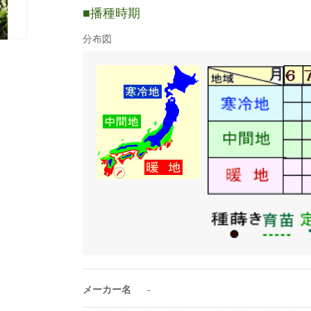
-
播種時期
蒔き方
直まき
分布図
条数（条）
4〜5条
1a当たり株数
2万〜3万株
1a当たり播種量
1.3〜2dl
1a当たり播種量
2.27万〜5万粒
（粒数）
20ml当たり粒数
3500〜5000粒
-
メーカー名
-