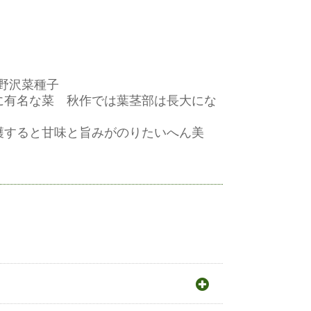
沢菜種子
に有名な菜 秋作では葉茎部は長大にな
穫すると甘味と旨みがのりたいへん美