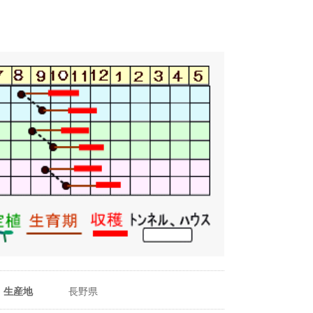
うね幅（cm）
100〜150cm
株間（cm）
3〜5cm
1m²当たり株数
200〜300株
1m²当たり播種量
1.3〜2ml
1m²当たり播種量
227〜500粒
（粒数）
生産地
長野県