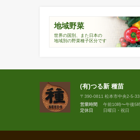
地域野菜
世界の国別、また日本の
地域別の野菜種子区分です
(有)つる新 種苗
〒390-0811 松本市中央2-5-33
営業時間
午前10時〜午後5
定休日
日曜日・祝日