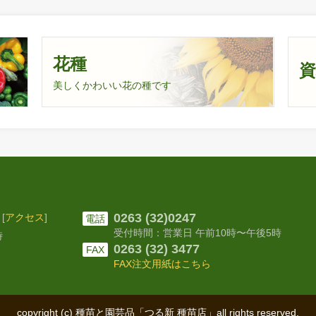
花種
美しくかわいい花の種です
0263 (32)0247
[
アクセス
]
電話
受付時間：営業日 午前10時〜
午後5時
時
0263 (32) 3477
FAX
FAX注文用紙はこちら
copyright (c) 種苗と園芸品「つる新 種苗店」
all rights reserved.