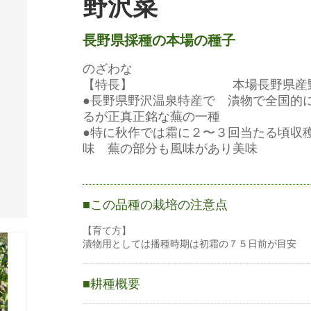
野沢菜
長野県採種の本場の種子
のざわな
【特長】 本場長野県産野
●長野県野沢温泉特産で 漬物で全国的
るが正真正銘な蕪の一種
●特に秋作では霜に２〜３回当たる頃収
味 蕪の部分も風味があり美味
この品種の栽培の注意点
【育て方】
漬物用としては播種時期は初霜の７５日前が目安
耕種概要