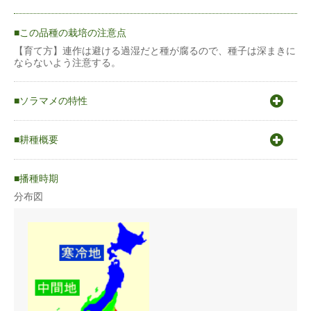
この品種の栽培の注意点
【育て方】連作は避ける過湿だと種が腐るので、種子は深まきに
ならないよう注意する。
ソラマメの特性
●ソラマメ〇原産地地中海、西南アジアと推測される。〇発芽適
温15〜25℃
耕種概要
〇生育適温16〜20℃
○冷涼な気候を好み耐暑性は弱い。
ソラマメ
○多くの水分を必要とし、乾燥に弱い為、排水性がよく有機質が
播種時期
豊富に含まれる肥えた土地が向く。
○ソラマメは一定の低温で花芽分化するため一般地では秋蒔き
分布図
蒔き方
育苗または直蒔き
（冷涼地では春蒔き夏収穫）
うね幅（cm）
120〜150cm
条数（条）
1条