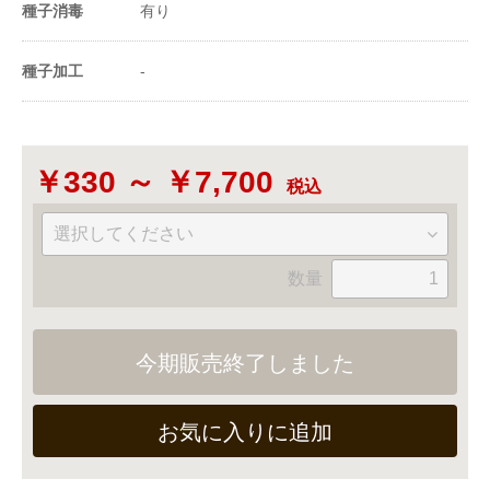
種子消毒
有り
※ 100ｍL(ﾐﾘﾘｯﾄﾙ）＝100cc＝1dL(ﾃﾞｼﾘｯﾄﾙ)
種子加工
-
￥330 ～ ￥7,700
税込
数量
今期販売終了しました
お気に入りに追加