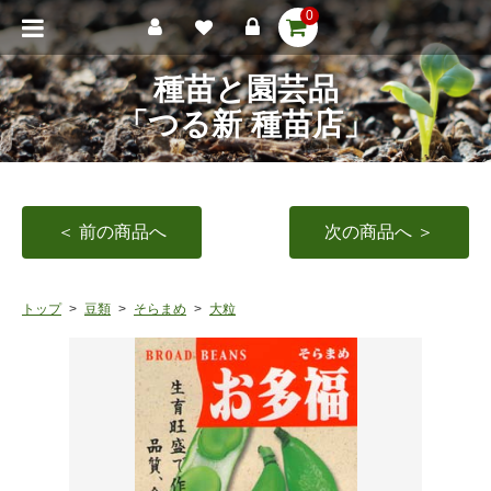
0
種苗と園芸品
「つる新 種苗店」
＜ 前の商品へ
次の商品へ ＞
トップ
豆類
そらまめ
大粒