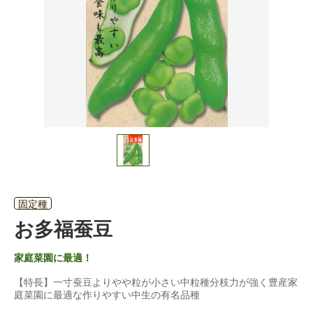
固定種
お多福蚕豆
家庭菜園に最適！
【特長】一寸蚕豆よりやや粒が小さい中粒種分枝力が強く豊産家
庭菜園に最適な作りやすい中生の有名品種