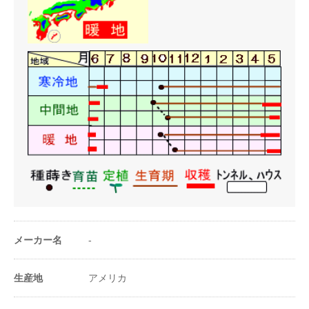
株間（cm）
40〜50cm
1a当たり株数
160〜200株
1m²当たり株数
1.6〜2株
1a当たり播種量
1〜1.2L
1m²当たり播種量
10ｍL
1a当たり播種量
200〜300粒
（粒数）
1m²当たり播種量
2〜3粒
（粒数）
メーカー名
-
20ml当たり粒数
5〜12粒
生産地
アメリカ
※1a(アール)＝100m²＝30坪＝1畝(セ)