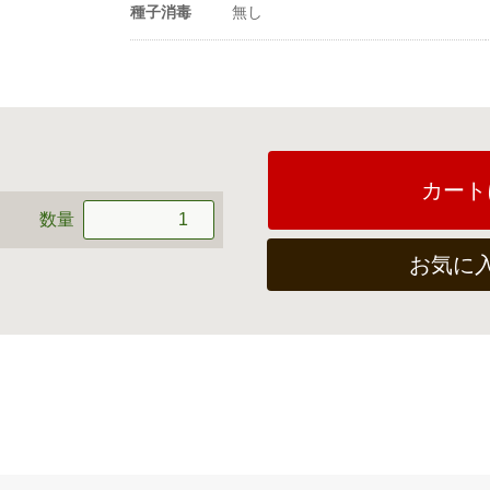
種子消毒
無し
1a当たり播種量
1.3〜2dl
1a当たり播種量
2.27万〜5万粒
（粒数）
20ml当たり粒数
3500〜5000粒
カート
数量
-
お気に