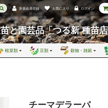
新規会員登録
お気に入り
ログイン
種苗と園芸品
「つる新 種苗
根菜類
豆類
穀物・雑穀
チーマデラーパ