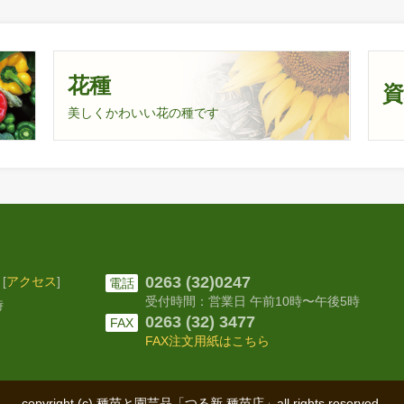
花種
美しくかわいい花の種です
0263 (32)0247
[
アクセス
]
電話
受付時間：営業日 午前10時〜
午後5時
時
0263 (32) 3477
FAX
FAX注文用紙はこちら
copyright (c) 種苗と園芸品「つる新 種苗店」
all rights reserved.