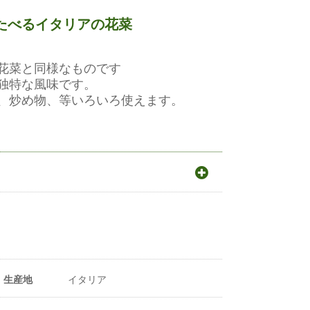
たべるイタリアの花菜
花菜と同様なものです
独特な風味です。
、炒め物、等いろいろ使えます。
うね幅（cm）
100〜150cm
株間（cm）
3〜5cm
生産地
イタリア
1m²当たり株数
200〜300株