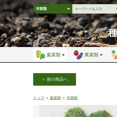
葉菜類
果菜類
＜ 前の商品へ
トップ
葉菜類
洋菜類