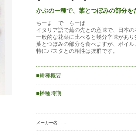
かぶの一種で、葉とつぼみの部分を
ちーま で らーぱ
イタリア語で蕪の先との意味で、日本の
一般的な花菜に比べると幾分辛味があり
葉とつぼみの部分を食べますが、ボイル
特にパスタとの相性は抜群です。
耕種概要
-
播種時期
蒔き方
直まき
-
条数（条）
4〜5条
メーカー名
-
1a当たり株数
2万〜3万株