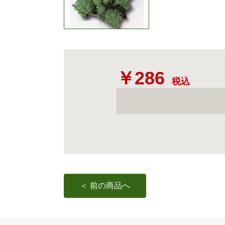
￥286
税込
＜ 前の商品へ