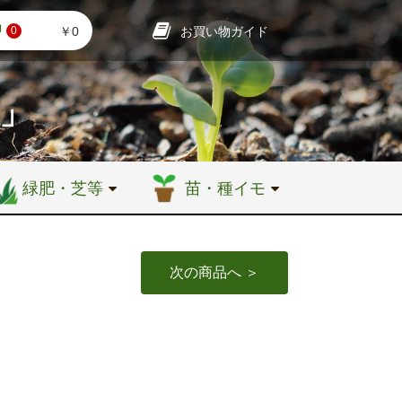
お買い物ガイド
￥0
0
店」
緑肥・芝等
苗・種イモ
次の商品へ ＞