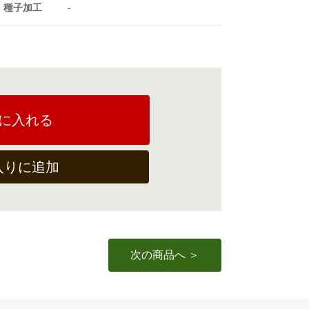
種子加工
-
1m²当たり播種量
1.3〜2ml
1m²当たり播種量
227〜500粒
（粒数）
に入れる
入りに追加
次の商品へ ＞