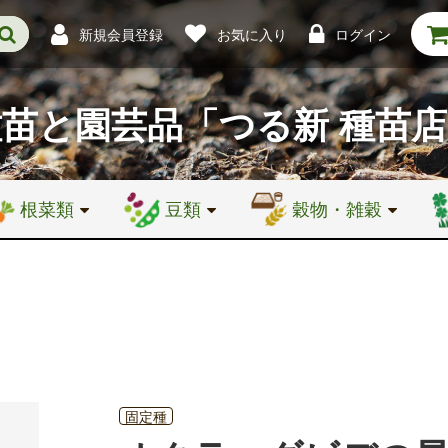
新規会員登録
お気に入り
ログイン
種苗と園芸品
「つる新 種苗
根菜類
豆類
穀物・雑穀
固定種