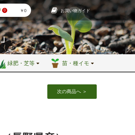
お買い物ガイド
￥0
0
店」
緑肥・芝等
苗・種イモ
次の商品へ ＞