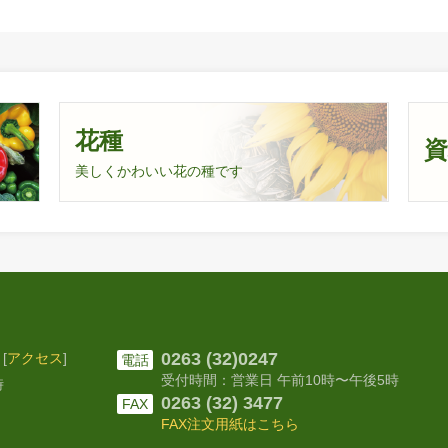
花種
美しくかわいい花の種です
0263 (32)0247
[
アクセス
]
電話
受付時間：営業日 午前10時〜
午後5時
時
0263 (32) 3477
FAX
FAX注文用紙はこちら