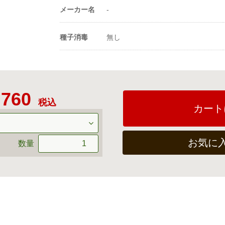
（粒数）
メーカー名
-
20ml当たり粒数
200粒
種子消毒
無し
-
,760
税込
カート
お気に
数量