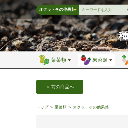
葉菜類
果菜類
＜ 前の商品へ
トップ
果菜類
オクラ・その他果菜