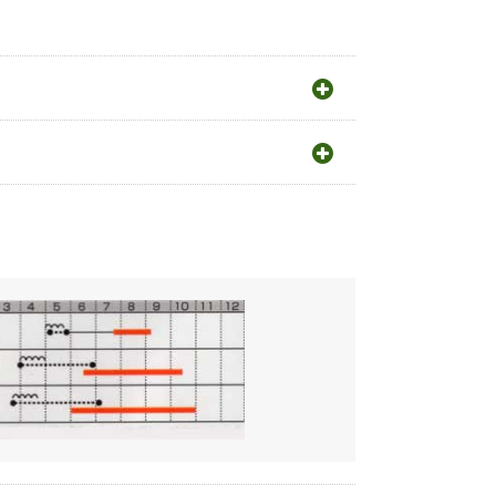
らないと順調に生育しない。
うね幅（cm）
150cm
性、有機質に富む土壌が最適。
株間（cm）
30cm
1m²当たり株数
8〜10株
1m²当たり播種量
4ml
1m²当たり播種量
40粒