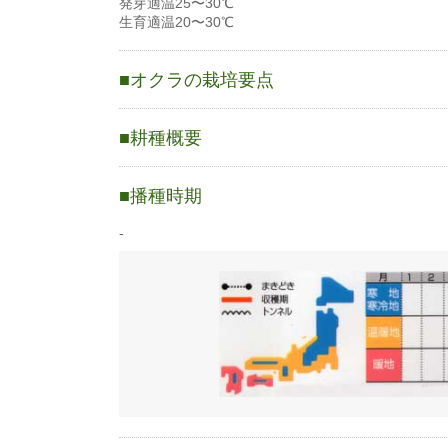
発芽適温25〜30℃
生育適温20〜30℃
オクラの栽培要点
〇原産地はアフリカ東北部。
〇発芽適温25〜30℃
耕種概要
〇生育適温20〜30℃
○高温性の植物。
オクラ
○発芽適温と生育適温がともに高く汗ばむ気候にな
播種時期
○直根性なので育苗ではなく直まきが良い。
蒔き方
直まき
○乾燥には強いが過湿には弱いので耕土が深く排水
-
条数（条）
2条
1a当たり株数
800〜1000株
1a当たり播種量
4dl
1a当たり播種量
4000粒