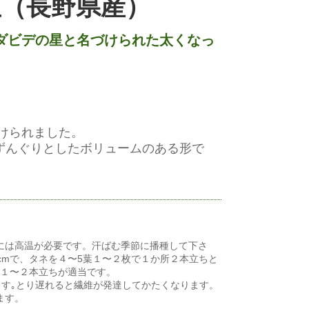
（長野県産）
ダビデの星と名づけられた太くなっ
けられました。
太くずんぐりとしたボリュームのある形で
には高温が必要です。汗ばむ季節に播種して下さ
cmで、タネを４〜5葉１〜２枚で１か所２本立ちと
、１〜２本立ちが適当です。
します｡とり遅れると繊維が発達してかたくなります。
ます。