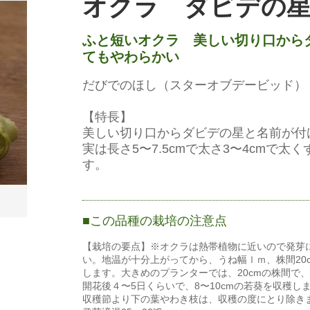
オクラ ダビデの星
ふと短いオクラ 美しい切り口から
てもやわらかい
だびでのほし（スターオブデービッド）
【特長】
美しい切り口からダビデの星と名前が付
実は長さ5〜7.5cmで太さ3〜4cmで
す。
この品種の栽培の注意点
【栽培の要点】※オクラは熱帯植物に近いので発芽
い。地温が十分上がってから、うね幅ｌｍ、株間20
します。大きめのプランターでは、20cmの株間で
開花後４〜5日くらいで、8〜10cmの若葵を収穫
収穫節より下の葉やわき枝は、収穫の度にとり除き