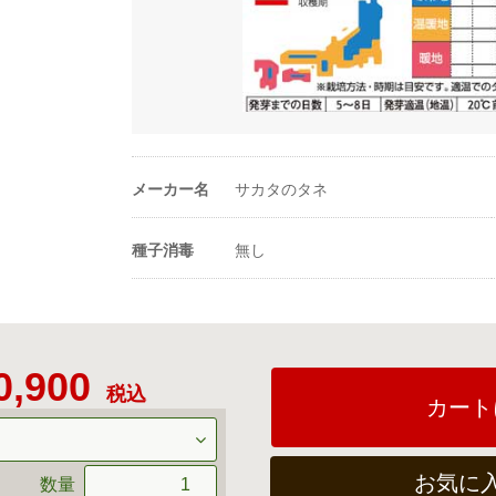
メーカー名
サカタのタネ
種子消毒
無し
0,900
税込
カート
お気に
数量