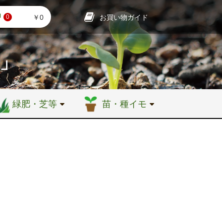
お買い物ガイド
￥0
0
店」
緑肥・芝等
苗・種イモ