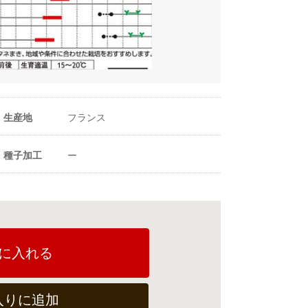
生産地
フランス
種子加工
ー
に入れる
入りに追加