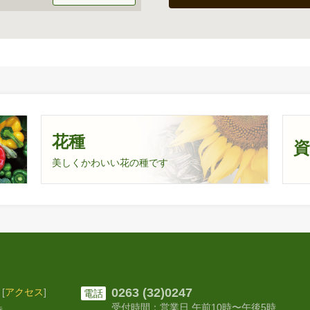
花種
美しくかわいい花の種です
0263 (32)0247
[
アクセス
]
電話
受付時間：営業日 午前10時〜
午後5時
時