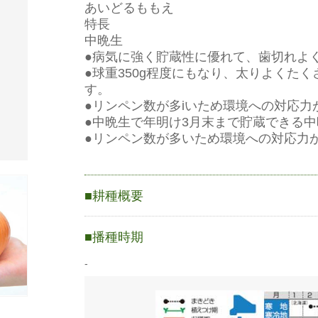
あいどるももえ
特長
中晩生
●病気に強く貯蔵性に優れて、歯切れよ
●球重350g程度にもなり、太りよくた
す。
●リンペン数が多iいため環境への対応力
●中晩生で年明け3月末まで貯蔵できる
●リンペン数が多いため環境への対応力
耕種概要
-
播種時期
2.5ｍLで約300粒
-