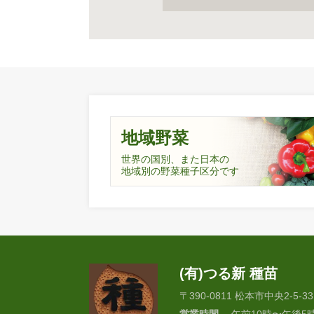
地域野菜
世界の国別、また日本の
地域別の野菜種子区分です
(有)つる新 種苗
〒390-0811 松本市中央2-5-33
営業時間
午前10時〜午後5