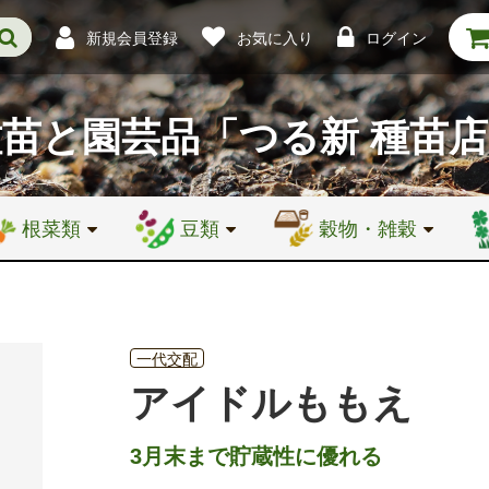
新規会員登録
お気に入り
ログイン
種苗と園芸品
「つる新 種苗
根菜類
豆類
穀物・雑穀
一代交配
アイドルももえ
3月末まで貯蔵性に優れる