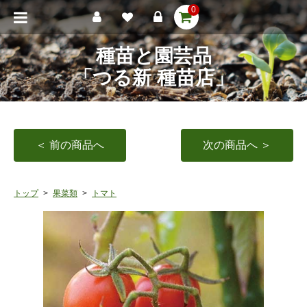
0
種苗と園芸品
「つる新 種苗店」
＜ 前の商品へ
次の商品へ ＞
トップ
果菜類
トマト