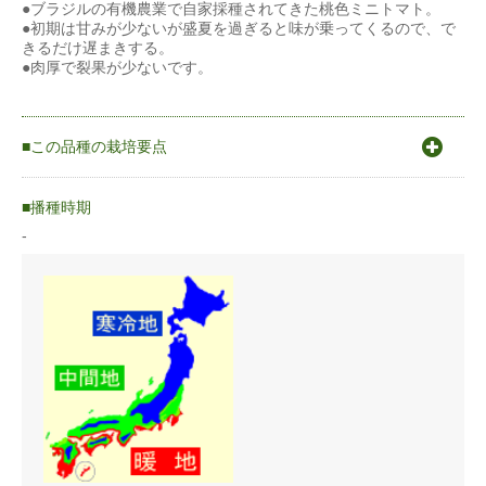
●ブラジルの有機農業で自家採種されてきた桃色ミニトマト。
●初期は甘みが少ないが盛夏を過ぎると味が乗ってくるので、で
きるだけ遅まきする。
●肉厚で裂果が少ないです。
この品種の栽培要点
〇原産地は南アメリカ・アンデス山系。〇発芽適温20〜30℃〇
生育適温昼間 25〜30℃
播種時期
夜間 10〜15℃
-
〇温暖な気候に適する。
〇営利栽培の場合は裂果、病気予防のため雨除け栽培が望まし
い。
〇乾燥気味が生育には良く、過湿には弱い。
〇高温時には着果、着色、肥大とも不良になる。
〇やや乾燥を好むので必要時以外には水遣りをしない。