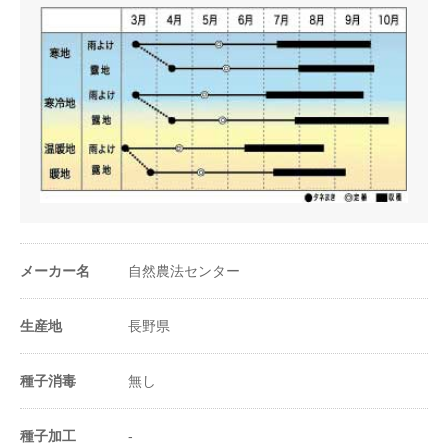
メーカー名
自然農法センター
生産地
長野県
種子消毒
無し
種子加工
-