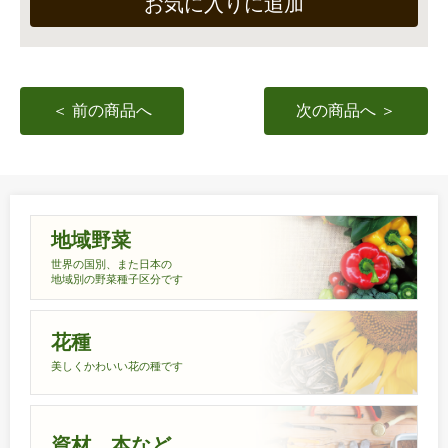
お気に入りに追加
＜ 前の商品へ
次の商品へ ＞
地域野菜
世界の国別、また日本の
地域別の野菜種子区分です
花種
美しくかわいい花の種です
資材、本など