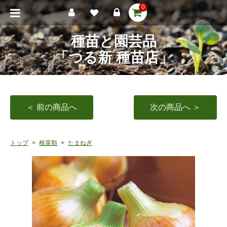
0
種苗と園芸品
「つる新 種苗店」
＜ 前の商品へ
次の商品へ ＞
トップ
根菜類
たまねぎ