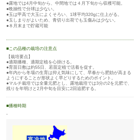
●露地では4月中旬から、中間地では４月下旬から収穫可能。
●晩抽性で分球は少ない。
●玉は甲高で大玉によくそろい、1球平均320gに仕上がる。
●玉しまりがよいため、青切り出荷でも玉傷みは少ない。
●８月末まで貯蔵可能
この品種の栽培の注意点
【栽培要点】
●適期播種、適期定植を心掛ける。
●育苗日敷は約55日、若苗定植で活着を促す。
●年内から冬場の生育は抑え気味にして、早春から肥効が高まる
ようにすることが形状よく早どりするためのポイント。
●マルチ栽培では全量元肥とし、露地栽培では3分の2を元肥で、
残りを年明けと2月中旬を目安に2回追肥する。
播種時期
-