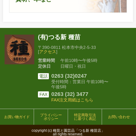
(有)つる新 種苗
〒390-0811 松本市中央2-5-33
[
アクセス
]
営業時間
午前10時〜午後5時
定休日
日曜日・祝日
0263 (32)0247
電話
受付時間：営業日 午前10時〜
午後5時
0263 (32) 3477
FAX
FAX注文用紙はこちら
プライバシー
特定商取引法
お買い物ガイド
お問い合わせ
ポリシー
に基づく表記
copyright (c) 種苗と園芸品「つる新 種苗店」
all rights reserved.