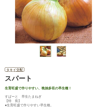
タキイ交配
スパート
生育旺盛で作りやすい、晩抽多収の早生種！
すぱーと 早生たまねぎ
【特 長】
●生育旺盛で作りやすい早生種。