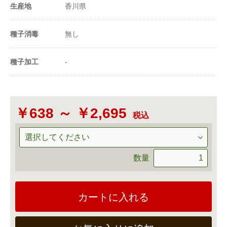
生産地
香川県
種子消毒
無し
種子加工
-
￥638 ～ ￥2,695
税込
数量
カートに入れる