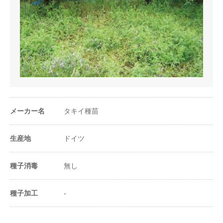
メーカー名
タキイ種苗
生産地
ドイツ
種子消毒
無し
種子加工
-