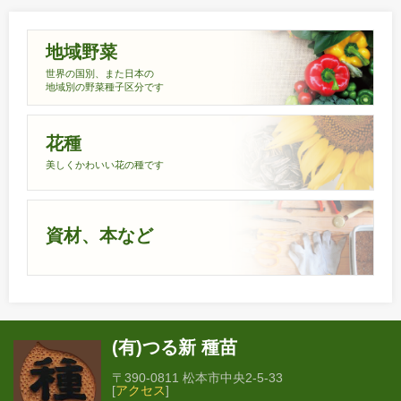
地域野菜
世界の国別、また日本の
地域別の野菜種子区分です
花種
美しくかわいい花の種です
資材、本など
(有)つる新 種苗
〒390-0811 松本市中央2-5-33
[
アクセス
]