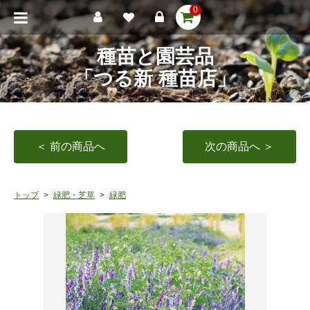
0
種苗と園芸品
「つる新 種苗店」
＜ 前の商品へ
次の商品へ ＞
トップ
緑肥・芝草
緑肥