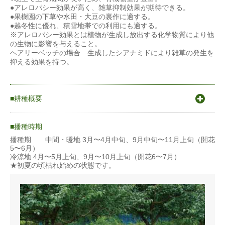
●アレロパシー効果が高く、雑草抑制効果が期待できる。
●果樹園の下草や水田・大豆の裏作に適する。
●越冬性に優れ、積雪地帯での利用にも適する。
※アレロパシー効果とは植物が生成し放出する化学物質により他
の生物に影響を与えること。
ヘアリーベッチの場合 生成したシアナミドにより雑草の発生を
抑える効果を持つ。
耕種概要
-
播種時期
播種量 3〜5ｋｇ/10a 10a=1反＝1000平方メート
播種期 中間・暖地 3月〜4月中旬、9月中旬〜11月上旬（開花
5〜6月）
ル
冷涼地 4月〜5月上旬、9月〜10月上旬（開花6〜7月）
★初夏の頃枯れ始めの状態です。