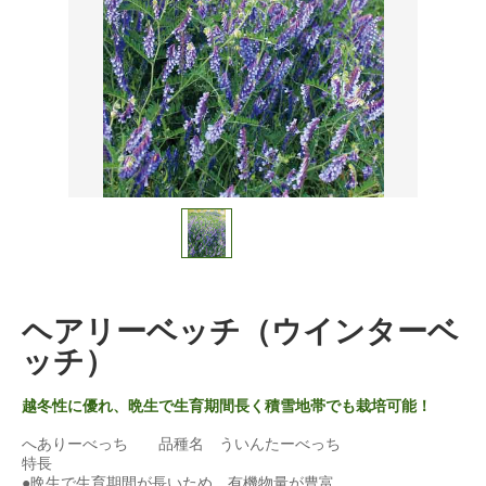
ヘアリーベッチ（ウインターベ
ッチ）
越冬性に優れ、晩生で生育期間長く積雪地帯でも栽培可能！
へありーべっち 品種名 ういんたーべっち
特長
●晩生で生育期間が長いため、有機物量が豊富。