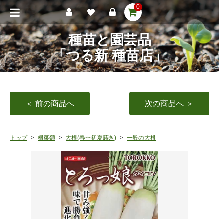
0
種苗と園芸品
「つる新 種苗店」
＜ 前の商品へ
次の商品へ ＞
トップ
根菜類
大根(春〜初夏蒔き)
一般の大根