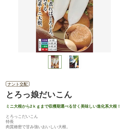
ナント交配
とろっ娘だいこん
ミニ大根から2ｋｇまで収穫期選べる甘く美味しい進化系大根！
とろっこだいこん
特長
肉質緻密で甘み強いおいしい大根。