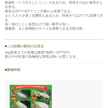
晩抽性（トウ立ちしにくい）があるため、秋蒔きのほか春蒔きも
出来る。
根長は20?〜30?でミニ大根から収穫できる。
またス入りが遅く在圃性もあるため、秋蒔きでは2?でも収穫でき
る。
長く伸びにくい短型なので扱い勝手が良い。
播種期、また収穫時のサイズを調整できる万能大根。
この品種の栽培の注意点
1kg程度までの収穫は株間?条間＝20??20?。
葉がやや旺盛の為極端な密植は揃いが悪くなる。
播種時期
-