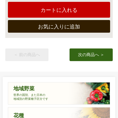
カートに入れる
お気に入りに追加
＜ 前の商品へ
次の商品へ ＞
地域野菜
世界の国別、また日本の
地域別の野菜種子区分です
花種