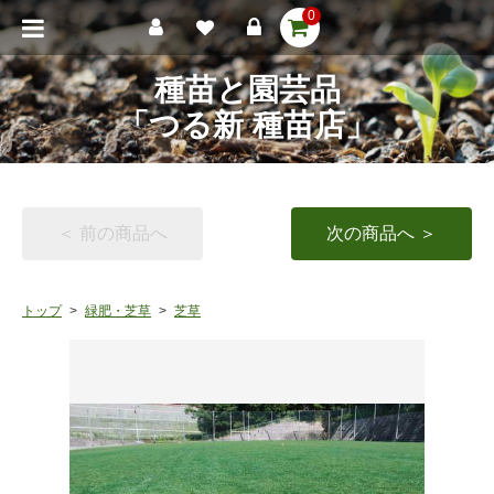
0
種苗と園芸品
「つる新 種苗店」
＜ 前の商品へ
次の商品へ ＞
トップ
緑肥・芝草
芝草