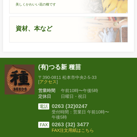
美しくかわいい花の種です
資材、本など
(有)つる新 種苗
〒390-0811 松本市中央2-5-33
[
アクセス
]
営業時間
午前10時〜午後5時
定休日
日曜日・祝日
0263 (32)0247
電話
受付時間：営業日 午前10時〜
午後5時
0263 (32) 3477
FAX
FAX注文用紙はこちら