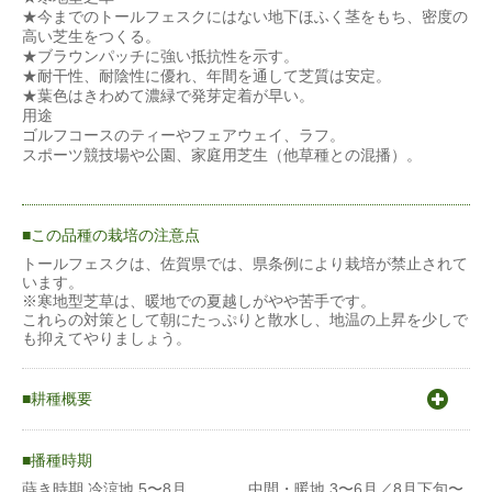
★今までのトールフェスクにはない地下ほふく茎をもち、密度の
高い芝生をつくる。
★ブラウンパッチに強い抵抗性を示す。
★耐干性、耐陰性に優れ、年間を通して芝質は安定。
★葉色はきわめて濃緑で発芽定着が早い。
用途
ゴルフコースのティーやフェアウェイ、ラフ。
スポーツ競技場や公園、家庭用芝生（他草種との混播）。
この品種の栽培の注意点
トールフェスクは、佐賀県では、県条例により栽培が禁止されて
います。
※寒地型芝草は、暖地での夏越しがやや苦手です。
これらの対策として朝にたっぷりと散水し、地温の上昇を少しで
も抑えてやりましょう。
耕種概要
-
播種時期
単播
蒔き時期 冷涼地 5〜8月 中間・暖地 3〜6月／8月下旬〜