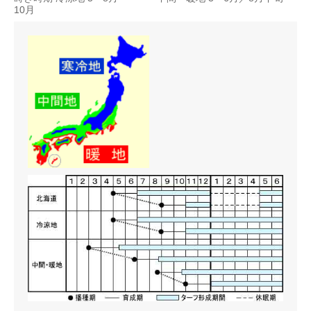
10月
芝生用：30〜50g/m?／緑化用：15〜20g/m?
他草種との混播
30〜70％（重量比）