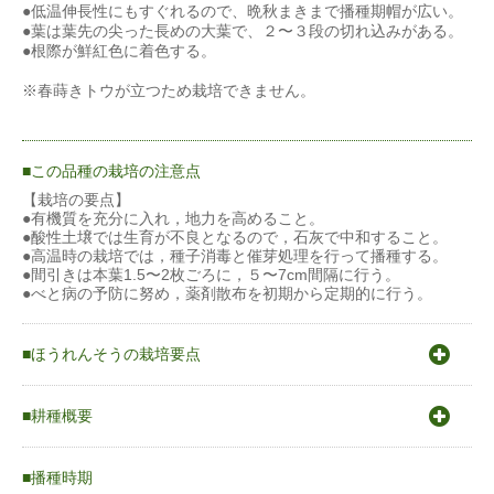
●低温伸長性にもすぐれるので、晩秋まきまで播種期帽が広い。
●葉は葉先の尖った長めの大葉で、２〜３段の切れ込みがある。
●根際が鮮紅色に着色する。
※春蒔きトウが立つため栽培できません。
この品種の栽培の注意点
【栽培の要点】
●有機質を充分に入れ，地力を高めること。
●酸性土壌では生育が不良となるので，石灰で中和すること。
●高温時の栽培では，種子消毒と催芽処理を行って播種する。
●間引きは本葉1.5〜2枚ごろに，５〜7cm間隔に行う。
●べと病の予防に努め，薬剤散布を初期から定期的に行う。
ほうれんそうの栽培要点
〇原産地はアフガニスタン周辺の中央アジア地域が原産地とさ
れ、イランで栽培化が進んだと言われる。
耕種概要
そこから東西へ発展し、性質の異なる東洋種と西洋種に分化し
た。
ホウレンソウ
〇発芽適温15〜20℃
播種時期
〇生育適温15〜20℃