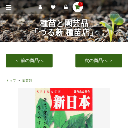
0
種苗と園芸品
「つる新 種苗店」
＜ 前の商品へ
次の商品へ ＞
トップ
葉菜類