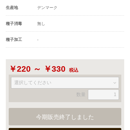
9000〜2.25万粒
（粒数）
生産地
デンマーク
1m²当たり播種量
90〜225粒
（粒数）
種子消毒
無し
20ml当たり粒数
600〜900粒
種子加工
-
-
￥220 ～ ￥330
税込
数量
今期販売終了しました