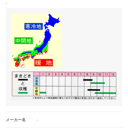
〇25℃以上では発芽率低下
-
蒔き方
直まき
〇酸性に極めて弱い為、種まき前に石灰などで畑の酸度を矯正す
る必要がある。
（ph6.5〜7.0 弱酸性〜中性）
うね幅（cm）
110〜140cm
〇冷涼な気候を好み高温には弱いため秋作に向く。
〇春、夏作の場合は品種の選定に注意する。
条数（条）
4〜6条
株間（cm）
3〜7cm
1a当たり株数
7000〜1.5万株
1m²当たり株数
70〜150株
1a当たり播種量
3〜5dl
1m²当たり播種量
3〜5ml
メーカー名
-
1a当たり播種量