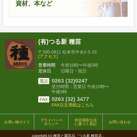
資材、本など
(有)つる新 種苗
〒390-0811 松本市中央2-5-33
[
アクセス
]
営業時間
午前10時〜午後5時
定休日
日曜日・祝日
0263 (32)0247
電話
受付時間：営業日 午前10時〜
午後5時
0263 (32) 3477
FAX
FAX注文用紙はこちら
プライバシー
特定商取引法
お買い物ガイド
お問い合わせ
ポリシー
に基づく表記
copyright (c) 種苗と園芸品「つる新 種苗店」