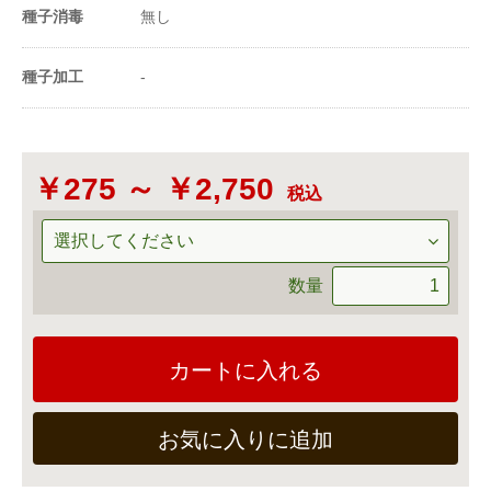
※ 1ｍl(ﾐﾘﾘｯﾄﾙ）＝
種子消毒
無し
1cc
種子加工
-
￥275 ～ ￥2,750
税込
数量
カートに入れる
お気に入りに追加