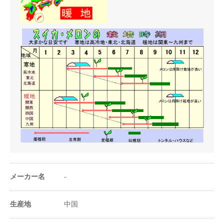
1a当たり株数
40〜50株
1m²当たり株数
0.4〜0.5株
1a当たり播種量
5〜6ml
1m²当たり播種量
0.05〜0.06ml
1a当たり播種量
62.5〜75粒
（粒数）
1m²当たり播種量
0.625〜0.75粒
（粒数）
メーカー名
-
20ml当たり粒数
250粒
生産地
中国
※1a(アール)＝100m²＝30坪＝1畝（セ）