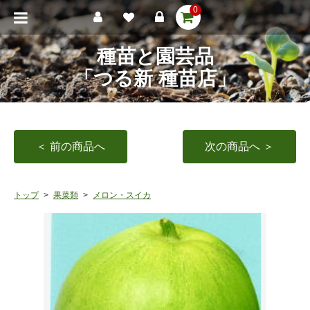
0
種苗と園芸品
「つる新 種苗店」
＜ 前の商品へ
次の商品へ ＞
トップ
果菜類
メロン・スイカ