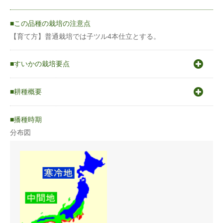
この品種の栽培の注意点
【育て方】普通栽培では子ツル4本仕立とする。
すいかの栽培要点
〇原産地はアフリカ南部。〇発芽適温25〜30℃〇生育適温25℃
前後〇高温、乾燥、多日照を好む。〇幅広い土壌に適応するが根
耕種概要
の酸素要求量が高く過湿に弱いため有機物を含んだ保水、通気性
のある土壌が望ましい。
スイカ
播種時期
分布図
蒔き方
育苗
うね幅（cm）
270cm
条数（条）
1条
株間（cm）
75〜90cm