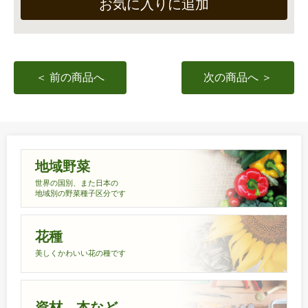
お気に入りに追加
＜ 前の商品へ
次の商品へ ＞
地域野菜
世界の国別、また日本の
地域別の野菜種子区分です
花種
美しくかわいい花の種です
資材、本など