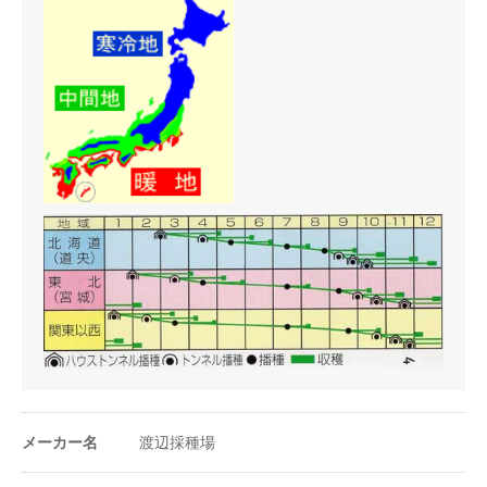
き時期と品種の選定に留意する。
うね幅（cm）
100〜150cm
条数（条）
4〜5条
株間（cm）
3〜5cm
1a当たり株数
2万〜3万株
1m²当たり株数
200〜300株
1a当たり播種量
1.3〜2dl
1m²当たり播種量
1.3〜2ml
1a当たり播種量
2.27万〜5万粒
メーカー名
渡辺採種場
（粒数）