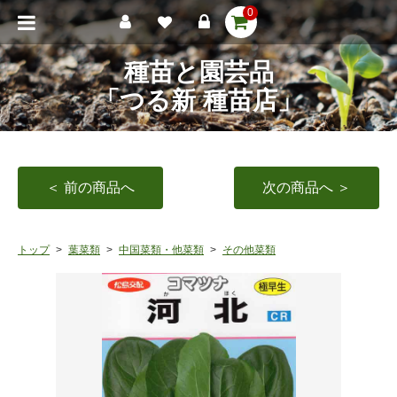
0
種苗と園芸品
「つる新 種苗店」
＜ 前の商品へ
次の商品へ ＞
トップ
葉菜類
中国菜類・他菜類
その他菜類