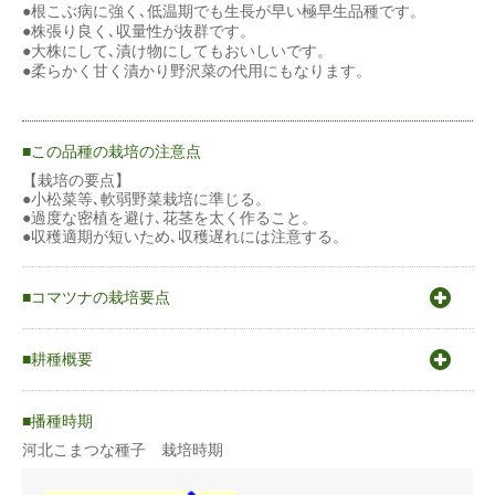
●根こぶ病に強く､低温期でも生長が早い極早生品種です。
●株張り良く､収量性が抜群です。
●大株にして､漬け物にしてもおいしいです。
●柔らかく甘く漬かり野沢菜の代用にもなります。
この品種の栽培の注意点
【栽培の要点】
●小松菜等､軟弱野菜栽培に準じる。
●過度な密植を避け､花茎を太く作ること。
●収穫適期が短いため､収穫遅れには注意する。
コマツナの栽培要点
〇原産地はヨーロッパ地中海沿岸。起源は中国から伝来したカブ
の一種「茎立菜」とされ、その名称は東京江戸川区の小松川あた
耕種概要
りで栽培されていたので、コマツナという名前になったと言われ
ている。
コマツナ
〇発芽適温20〜25℃
播種時期
〇生育適温18〜20℃
〇涼しい気候を好むが、生育期間が短い為、施設などを使い周年
河北こまつな種子 栽培時期
蒔き方
直まき
栽培できる。
〇冬〜早春にかけての抽苔、高温期の徒長などを避けるために蒔