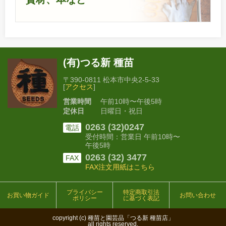
(有)つる新 種苗
〒390-0811 松本市中央2-5-33
[
アクセス
]
営業時間
午前10時〜午後5時
定休日
日曜日・祝日
0263 (32)0247
電話
受付時間：営業日 午前10時〜
午後5時
0263 (32) 3477
FAX
FAX注文用紙はこちら
プライバシー
特定商取引法
お買い物ガイド
お問い合わせ
ポリシー
に基づく表記
copyright (c) 種苗と園芸品「つる新 種苗店」
all rights reserved.