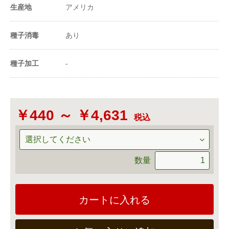
1m²当たり播種量
227〜500粒
生産地
アメリカ
（粒数）
20ml当たり粒数
3500〜5000粒
種子消毒
あり
-
種子加工
-
￥440 ～ ￥4,631
税込
数量
カートに入れる