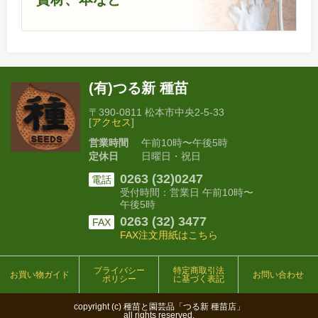
(有)つる新 種苗
〒390-0811 松本市中央2-5-33
[
アクセス
]
営業時間
午前10時〜午後5時
定休日
日曜日・祝日
0263 (32)0247
電話
受付時間：営業日 午前10時〜
午後5時
0263 (32) 3477
FAX
FAX注文用紙はこちら
プライバシー
特定商取引法
お買い物ガイド
お問い合わせ
ポリシー
に基づく表記
copyright (c) 種苗と園芸品「つる新 種苗店」
all rights reserved.