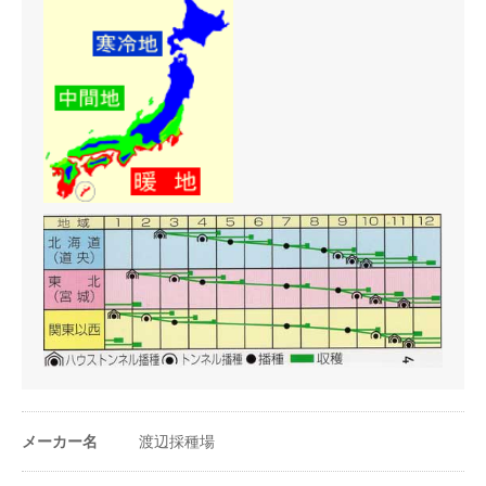
き時期と品種の選定に留意する。
うね幅（cm）
100〜150cm
条数（条）
4〜5条
株間（cm）
3〜5cm
1a当たり株数
2万〜3万株
1m²当たり株数
200〜300株
1a当たり播種量
1.3〜2dl
1m²当たり播種量
1.3〜2ml
1a当たり播種量
2.27万〜5万粒
メーカー名
渡辺採種場
（粒数）