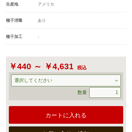
1m²当たり播種量
227〜500粒
生産地
アメリカ
（粒数）
20ml当たり粒数
3500〜5000粒
種子消毒
あり
-
種子加工
-
￥440 ～ ￥4,631
税込
数量
カートに入れる