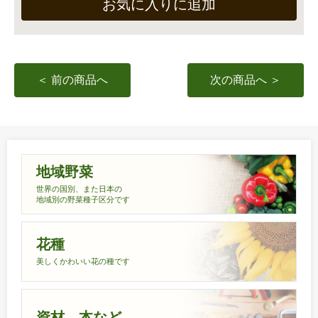
お気に入りに追加
＜ 前の商品へ
次の商品へ ＞
地域野菜
世界の国別、また日本の
地域別の野菜種子区分です
花種
美しくかわいい花の種です
資材、本など