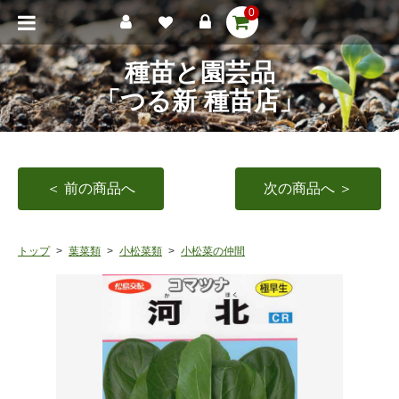
0
種苗と園芸品
「つる新 種苗店」
＜ 前の商品へ
次の商品へ ＞
トップ
葉菜類
小松菜類
小松菜の仲間