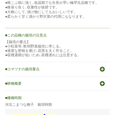
●根こぶ病に強く､低温期でも生長が早い極早生品種です。
●株張り良く､収量性が抜群です。
●大株にして､漬け物にしてもおいしいです。
●柔らかく甘く漬かり野沢菜の代用にもなります。
この品種の栽培の注意点
【栽培の要点】
●小松菜等､軟弱野菜栽培に準じる。
●過度な密植を避け､花茎を太く作ること。
●収穫適期が短いため､収穫遅れには注意する。
コマツナの栽培要点
〇原産地はヨーロッパ地中海沿岸。起源は中国から伝来したカブ
の一種「茎立菜」とされ、その名称は東京江戸川区の小松川あた
耕種概要
りで栽培されていたので、コマツナという名前になったと言われ
ている。
コマツナ
〇発芽適温20〜25℃
播種時期
〇生育適温18〜20℃
〇涼しい気候を好むが、生育期間が短い為、施設などを使い周年
河北こまつな種子 栽培時期
蒔き方
直まき
栽培できる。
〇冬〜早春にかけての抽苔、高温期の徒長などを避けるために蒔