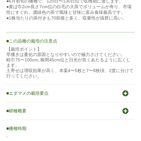
●6月初旬の播種で、120日〜130日位で収穫期に達します。
●黄は巾2cm長さ7cm位の白毛の大莢でボリュームが有り、市場
性にすぐれ、濃緑色の莢で風味と甘味に富み食味最高です。
●1株当たりの莢付きも70前後と多く、収量性が抜群に高い。
この品種の栽培の注意点
【栽培ポイント】
早播きは蔓化の原因となりやすいので極力さけてください。
畦巾75〜100cm､株間45cm位と日光が良くあたるように広くし
ます。
土寄せは増収効果が高く、本葉4〜5枚と7〜8枚頃、2度に分けて
行ってください。
エダマメの栽培要点
〇原産地は中国東北部からシベリア。
〇発芽適温25〜30℃
耕種概要
〇生育適温20〜25℃
○温暖からやや冷涼な気候を好む。
エダマメ
○枝豆は大豆の莢の青果であるが、栽培型で大きく２つに分けら
播種時期
れる。１.早生型（夏ダイズ型）で栽培期間が短く主に積算温度
により花芽分化するもので、夏収穫に適すため大方の品種がこれ
-
蒔き方
育苗