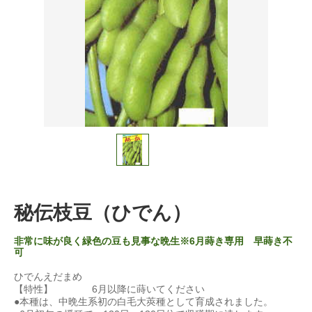
秘伝枝豆（ひでん）
非常に味が良く緑色の豆も見事な晩生※6月蒔き専用 早蒔き不
可
ひでんえだまめ
【特性】 6月以降に蒔いてください
●本種は、中晩生系初の白毛大莢種として育成されました。