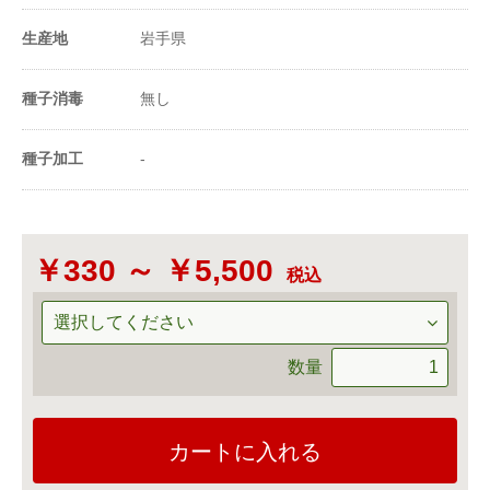
1m²当たり播種量
生産地
岩手県
18.4〜30粒
（粒数）
種子消毒
無し
20ml当たり粒数
46〜60粒
-
種子加工
-
￥330 ～ ￥5,500
税込
数量
カートに入れる