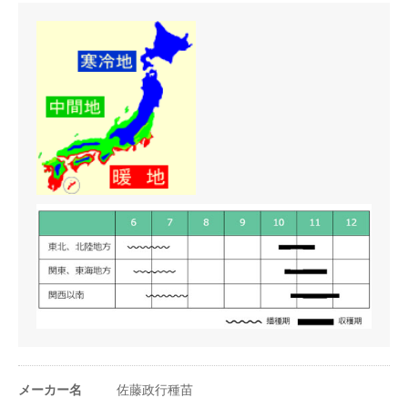
に当たる。
2.晩生種（秋ダイズ型 一般の大豆）で短日植物で日長（短日）
の影響を受けて開花する。
うね幅（cm）
60cm
○播種時期を考慮し品種を選定する。
条数（条）
1条
株間（cm）
25cm
1a当たり株数
600〜700株
1m²当たり株数
6〜7株
1a当たり播種量
80〜100ml
1m²当たり播種量
0.8〜1ml
1a当たり播種量
メーカー名
佐藤政行種苗
1840〜3000粒
（粒数）