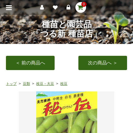
0
種苗と園芸品
「つる新 種苗店」
＜ 前の商品へ
次の商品へ ＞
トップ
豆類
枝豆・大豆
枝豆