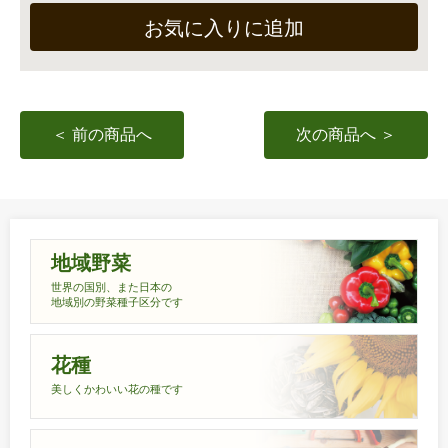
お気に入りに追加
＜ 前の商品へ
次の商品へ ＞
地域野菜
世界の国別、また日本の
地域別の野菜種子区分です
花種
美しくかわいい花の種です