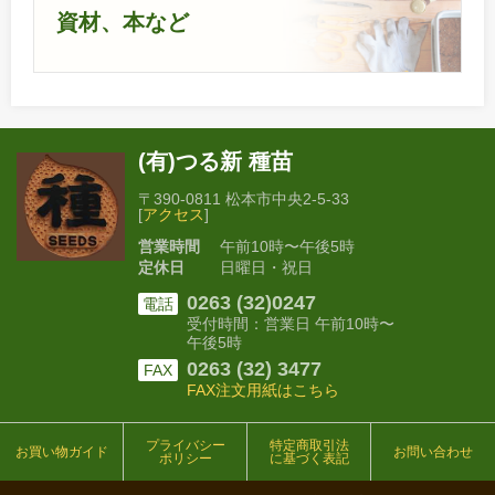
資材、本など
(有)つる新 種苗
〒390-0811 松本市中央2-5-33
[
アクセス
]
営業時間
午前10時〜午後5時
定休日
日曜日・祝日
0263 (32)0247
電話
受付時間：営業日 午前10時〜
午後5時
0263 (32) 3477
FAX
FAX注文用紙はこちら
プライバシー
特定商取引法
お買い物ガイド
お問い合わせ
ポリシー
に基づく表記