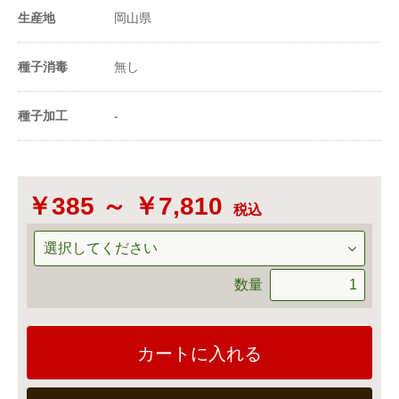
生産地
岡山県
20ml当たり粒数
-
-
種子消毒
無し
種子加工
-
￥385 ～ ￥7,810
税込
数量
カートに入れる