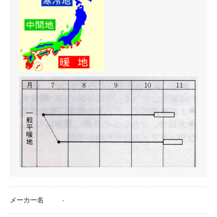
条数（条）
1
株間（cm）
-
1a当たり株数
-
1m²当たり株数
6〜7 1株2本立て
1a当たり播種量
-
1m²当たり播種量
-
1a当たり播種量
-
（粒数）
1m²当たり播種量
メーカー名
-
-
（粒数）