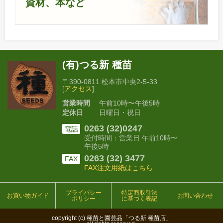
資材、本など
(有)つる新 種苗
〒390-0811 松本市中央2-5-33
[
アクセス
]
営業時間
午前10時〜午後5時
定休日
日曜日・祝日
0263 (32)0247
電話
受付時間：営業日 午前10時〜
午後5時
0263 (32) 3477
FAX
FAX注文用紙はこちら
プライバシー
特定商取引法
お買い物ガイド
お問い合わせ
ポリシー
に基づく表記
copyright (c) 種苗と園芸品「つる新 種苗店」