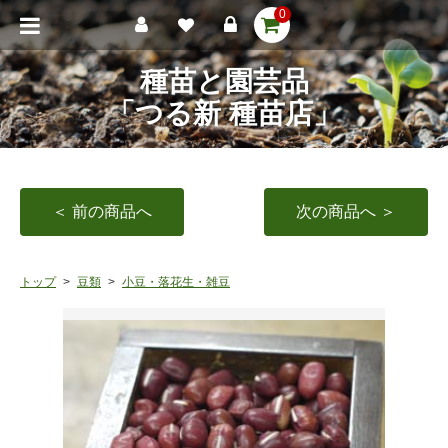
0
種苗と園芸品
「つる新 種苗店」
＜ 前の商品へ
次の商品へ ＞
トップ
豆類
小豆・落花生・雑豆