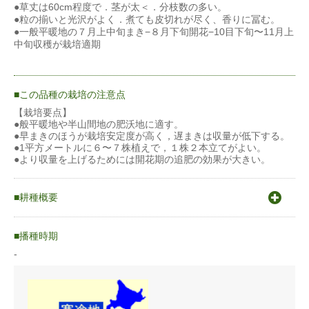
●草丈は60cm程度で．茎が太＜．分枝数の多い。
●粒の揃いと光沢がよく．煮ても皮切れが尽く、香りに冨む。
●一般平暖地の７月上中旬まき−８月下旬開花−10目下旬〜11月上
中旬収穫が栽培適期
この品種の栽培の注意点
【栽培要点】
●般平暖地や半山間地の肥沃地に適す。
●早まきのほうが栽培安定度が高く，遅まきは収量が低下する。
●1平方メートルに６〜７株植えで，１株２本立てがよい。
●より収量を上げるためには開花期の追肥の効果が大きい。
耕種概要
-
播種時期
-
蒔き方
-
うね幅（cm）
60cm