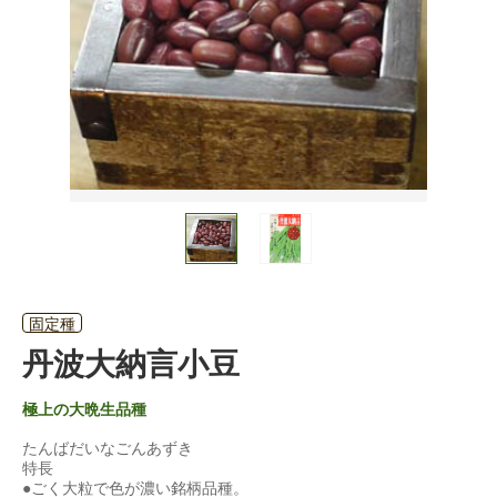
固定種
丹波大納言小豆
極上の大晩生品種
たんばだいなごんあずき
特長
●ごく大粒で色が濃い銘柄品種。