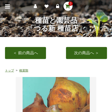
0
種苗と園芸品
「つる新 種苗店」
＜ 前の商品へ
次の商品へ ＞
トップ
根菜類