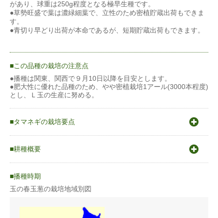
があり、球重は250g程度となる極早生種です。
●草勢旺盛で葉は濃緑細葉で、立性のため密植貯蔵出荷もできま
す。
●青切り早どり出荷が本命であるが、短期貯蔵出荷もできます。
この品種の栽培の注意点
●播種は関東、関西で９月10日以降を目安とします。
●肥大性に優れた品種のため、やや密植栽培1アール(3000本程度)
とし、Ｌ玉の生産に努める。
タマネギの栽培要点
〇原産地は中央アジア。
〇発芽適温15〜20℃
耕種概要
〇生育適温20〜25℃
〇冷涼な気候を好む。
タマネギ
〇寒さに強く初期成育ではー５℃程度でも耐えるが、暑さには弱
播種時期
く25℃以上になると生育が抑えられる。
〇栽培型は一般地ではほとんど秋蒔き春〜初夏収穫。
玉の春玉葱の栽培地域別図
蒔き方
育苗
〇秋蒔きで大きすぎる苗で越冬すると花芽分化しトウ立ちするの
で、播種適期時期を守る。
うね幅（cm）
60〜140cm