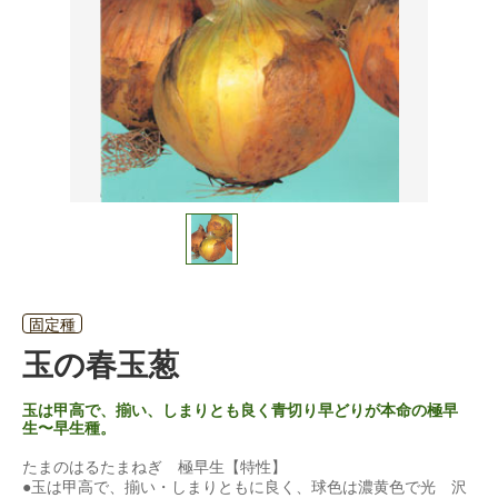
固定種
玉の春玉葱
玉は甲高で、揃い、しまりとも良く青切り早どりが本命の極早
生〜早生種。
たまのはるたまねぎ 極早生【特性】
●玉は甲高で、揃い・しまりともに良く、球色は濃黄色で光 沢