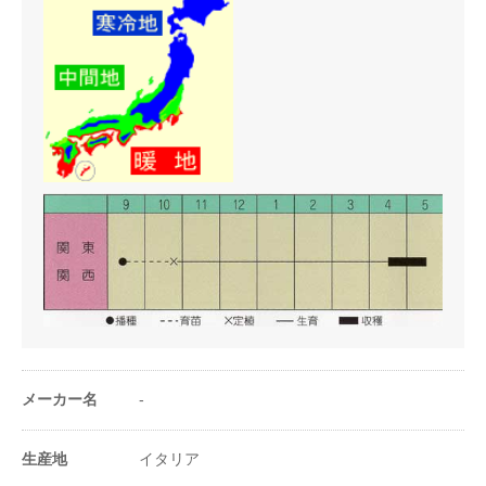
条数（条）
2〜4条
株間（cm）
10cm
1a当たり株数
2500〜3500株
1m²当たり株数
25〜35株
1a当たり播種量
40〜60ml
1m²当たり播種量
0.4〜0.6ml
メーカー名
-
1a当たり播種量
5000〜9000粒
（粒数）
生産地
イタリア
1m²当たり播種量
50〜90粒