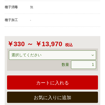
（粒数）
種子消毒
無
20ml当たり粒数
2500〜3000粒
種子加工
-
-
￥330 ～ ￥13,970
税込
数量
カートに入れる
お気に入りに追加