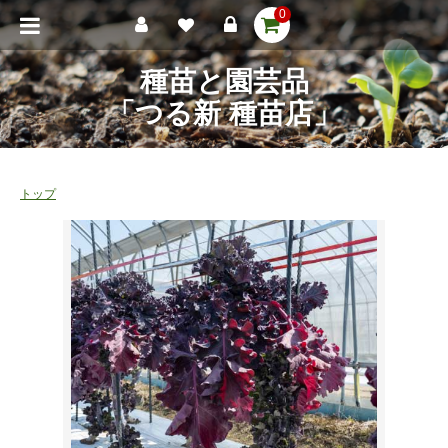
0
種苗と園芸品
「つる新 種苗店」
トップ