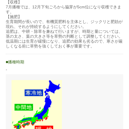
【収穫】
7月播種では、12月下旬ごろから脇芽が5cm位になり収穫できま
す。
【施肥】
生育期間が長いので、有機質肥料を主体とし、ジックリと肥効が
現れ、それが持続するようにしてください。
追肥は、中耕・除草を兼ねて行いますが、時期と量については、
茎の太さ、葉の大きさ等を草勢の判断として調整してください。
低温期には生育が緩慢になり、追肥の効果も劣るので、寒さが厳
しくなる前に草勢を強くしておく事が重要です。
播種時期
-